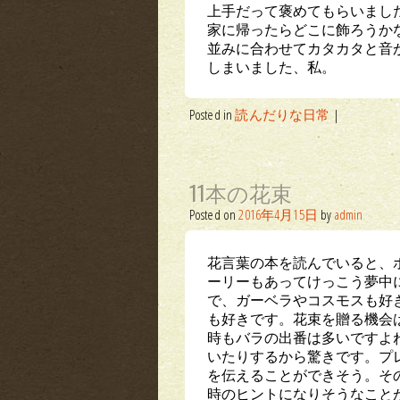
上手だって褒めてもらいまし
家に帰ったらどこに飾ろうか
並みに合わせてカタカタと音
しまいました、私。
Posted in
読んだりな日常
|
11本の花束
Posted on
2016年4月15日
by
admin
花言葉の本を読んでいると、
ーリーもあってけっこう夢中
で、ガーベラやコスモスも好
も好きです。花束を贈る機会
時もバラの出番は多いですよ
いたりするから驚きです。プ
を伝えることができそう。そ
時のヒントになりそうなこと