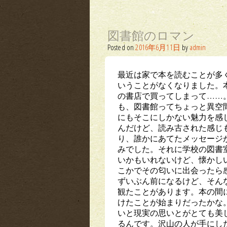
図書館のロマン
Posted on
2016年6月11日
by
admin
最近は家で本を読むことが多
いうことがなくなりました。
の書店で買ってしまって……
も、図書館ってちょっと異空
にもそこにしかない魅力を感
んだけど、読み古された感じ
り、誰かにあてたメッセージ
みでした。それに学校の図書
いかもいれないけど、懐かし
こかでその匂いに出会ったら
ずいぶん前になるけど、そん
観たことがあります。本の間
けたことが始まりだったかな
いと現実の思いとがとても美
るんです。沢山の人が手にし