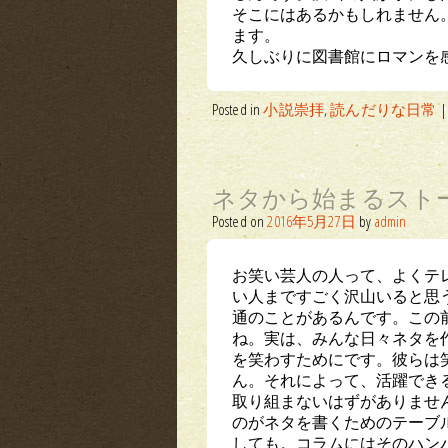
そこにはあるかもしれません
ます。
久しぶりに図書館にロマンを
Posted in
小説崇拝
,
読んだりな日常
|
ネタから始まるスト
Posted on
2016年5月27日
by
admin
お笑い芸人の人って、よくテ
い人まですごく沢山いると思
通のことがあるんです。この
ね。実は、みんな日々ネタを
を笑わすためにです。彼らは
ん。それによって、活躍でき
取り組まないはずがありませ
のがネタを書くためのテーブ
しても。コラムにはそのハン