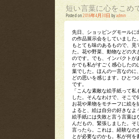
短い言葉に心をこめ
Posted on
2016年4月30日
by
admin
先日、ショッピングモールに
の作品展示会をしていました
もとても味のあるもので、見
た。花や野菜、動物などの大
のです。でも、インパクトが
かでも私がすごく感心したの
葉でした。ほんの一言なのに
どの思いを感じます。ひとつ
です。
「こんな素敵な絵手紙って私
した。そんなわけで、そこで
お花や果物をモチーフに絵を
よると、絵は自分の好きなよ
絵手紙には失敗と言う言葉は
んだもの、緊張しました。そ
言ったら。これは、経験なの
とが必要なのかも。私が何を