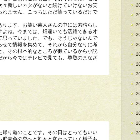
次々新しいネタがないと続けていけないお笑
2
られません。こっちはただ笑っているだけで
2
あります。お笑い芸人さんの中には素晴らし
2
すよね。今までは、畑違いでも活躍できる才
2
て思っていました。でも、そうじゃないんで
らせて情報を集めて、それから自分なりに考
2
と、その根本的なところが似ているから小説
2
だから今ではテレビで見ても、尊敬のまなざ
。
2
2
2
2
2
2
2
た帰り道のことです。その日はとってもいい
2
ら群青色の空へと刻々と変わっていく様子も