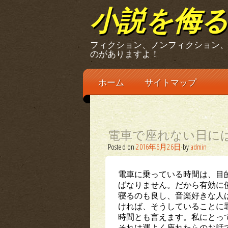
小説を侮
フィクション、ノンフィクション
のがありますよ！
Main menu
Skip
ホーム
サイトマップ
to
content
電車で座れない日に
Posted on
2016年6月26日
by
admin
電車に乗っている時間は、目
ばなりません。だから有効に
寝るのも良し、音楽好きな人
ければ、そうしていることに
時間とも言えます。私にとっ
それは運よく座れたらのお話