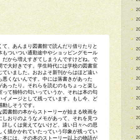
2
2
2
2
くて、あんまり図書館で読んだり借りたりと
2
本もついつい通勤途中やショッピングモール
。だから増えすぎてしまうんですけどね。で
2
間で大好きです。学生時代には学校の図書室
2
じていました。おおよそ新刊からはほど遠い
も悪くないんです。中には落書きがあった
2
があったり。それらを読むのもちょっと楽し
2
室って独特の匂いっていうか、それは本の匂
いイメージとして残っています。もし今、ど
2
感動しそうです。
2
な図書館の本からストーリーが始まる映画を
にしおりのようなメモがあって、それを見つ
2
。詳しくは覚えてないけど、遠い日々への思
2
しく描かかれていたっていう印象が残ってい
た本には、その本のストーリー以上の物語が
2