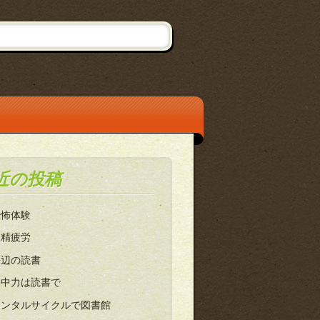
近の投稿
恐怖体験
眼精疲労
海辺の読書
集中力は読書で
レンタルサイクルで図書館