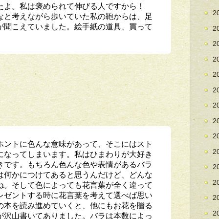
たよ。私は褒められて伸びる人ですから！
2
なと考えながら歩いていた私の鞄からは、足
が聞こえていました。絵手紙の道具、買って
2
2
2
2
2
2
2
2
ホントに色んな意味があって、そこにはスト
2
になってしまいます。私はひまわりが大好き
きです。もちろん色んな色や表情があるバラ
2
は何かにつけてあると思うんだけど、どんな
2
ね。そして色によっても花言葉が全く違って
レゼントする時に花言葉を考えて選べば思い
2
の本を読み進めていくと、他にもお花を贈る
2
が沢山書いてありました。バラは本数によっ