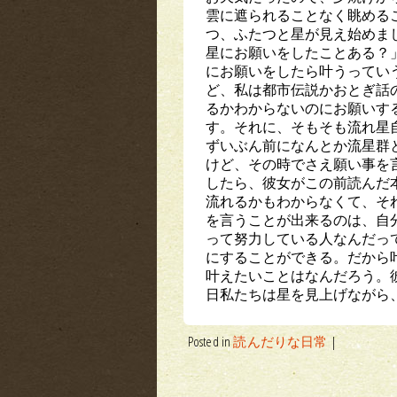
雲に遮られることなく眺める
つ、ふたつと星が見え始めま
星にお願いをしたことある？
にお願いをしたら叶うってい
ど、私は都市伝説かおとぎ話
るかわからないのにお願いす
す。それに、そもそも流れ星
ずいぶん前になんとか流星群
けど、その時でさえ願い事を
したら、彼女がこの前読んだ
流れるかもわからなくて、そ
を言うことが出来るのは、自
って努力している人なんだっ
にすることができる。だから
叶えたいことはなんだろう。
日私たちは星を見上げながら
Posted in
読んだりな日常
|