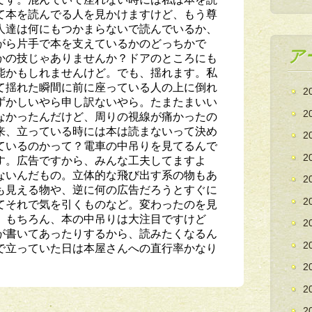
て本を読んでる人を見かけますけど、もう尊
人達は何にもつかまらないで読んでいるか、
がら片手で本を支えているかのどっちかで
ア
かの技じゃありませんか？ドアのところにも
能かもしれませんけど。でも、揺れます。私
て揺れた瞬間に前に座っている人の上に倒れ
2
ずかしいやら申し訳ないやら。たまたまいい
2
なかったんだけど、周りの視線が痛かったの
来、立っている時には本は読まないって決め
2
ているのかって？電車の中吊りを見てるんで
2
す。広告ですから、みんな工夫してますよ
ないんだもの。立体的な飛び出す系の物もあ
2
も見える物や、逆に何の広告だろうとすぐに
2
てそれで気を引くものなど。変わったのを見
。もちろん、本の中吊りは大注目ですけど
2
が書いてあったりするから、読みたくなるん
2
で立っていた日は本屋さんへの直行率かなり
2
2
2