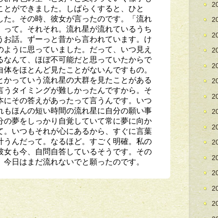
2
ことができました。しばらくすると、ひと
した。その時、彼女が言ったのです。「流れ
2
」って。それそれ。流れ星が流れているうち
2
うお話。ずーっと昔から言われています。け
のように思っていました。だって、いつ見え
2
るなんて、ほぼ不可能だと思っていたからで
2
自体をほとんど見たことがないんですもの。
とかっていう流れ星の大群を見たことがある
2
言うタイミングが難しかったんですから。そ
2
本にその答えがあったって言うんです。いつ
れもほんの短い時間の流れ星に自分の願い事
2
分の夢をしっかり自覚していて常に夢に向か
2
て。いつもそれが心にあるから、すぐに言葉
叶うんだって。なるほど。すごく明確。私の
2
彼女も今、自問自答しているそうです。その
2
、今日はまだ流れないでと願ったのです。
2
2
2