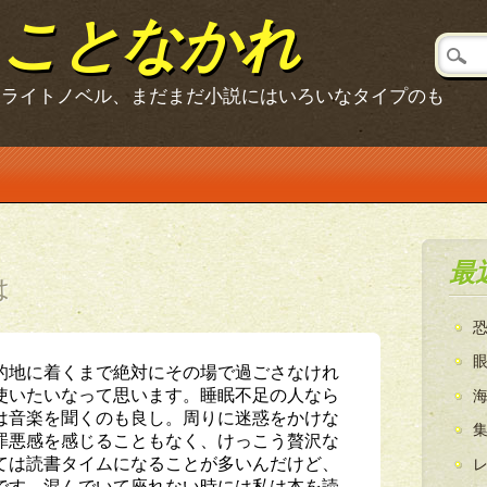
ることなかれ
、ライトノベル、まだまだ小説にはいろいなタイプのも
最
は
的地に着くまで絶対にその場で過ごさなけれ
使いたいなって思います。睡眠不足の人なら
は音楽を聞くのも良し。周りに迷惑をかけな
罪悪感を感じることもなく、けっこう贅沢な
ては読書タイムになることが多いんだけど、
です。混んでいて座れない時には私は本を読