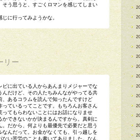
。そう思うと、すごくロマンを感じてしまい
2
感じに行ってみようかな。
2
2
2
2
2
ーリー
2
2
レビに出ている人からあんまりメジャーでな
2
うんだけど、その人たちみんながやってる共
2
前、あるコラムを読んで知ったんですけど
作っているってことです。もちろんお客さん
2
笑ってもらわないことにはお話になりませ
2
るかできないかが決まるんですから。真剣に
ん。だから、何よりも最優先で必要だと思う
2
ルなんだって。お金がなくても、引っ越しを
2
パない苦労のことも書いてありました。なん