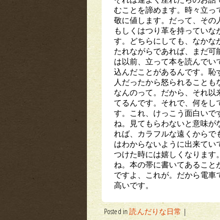
むことを諦めます。時々立っ
敬に値します。だって、その
もしくはつり革を持っていな
す。どちらにしても、なかな
たれながらであれば、まだ可
は以前、立って本を読んでい
込んだことがあるんです。恥
人だったから怒られることも
なんのって。だから、それ以
てるんです。それで、何をし
す。これ、けっこう面白いで
ね。見てもらわないと意味が
れば、カラフルな遠くからで
はわからないように出来てい
つけた時には嬉しくなります
ね。本の帯に書いてあること
ですよ、これが。だから電車
高いです。
Posted in
読んだりな日常
|