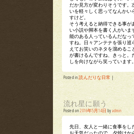
だか見方が変わりそうです。
いを軽々しく思ってなんかい
すけど。
そう考えると納得できる事が
い小説や脚本を書く人がいま
能のある人っているんだなっ
すね。日々アンテナを張り巡
えてお笑いのネタを溜めるこ
が書けるんですね、きっと。
しを向けながら笑っています
Posted in
読んだりな日常
|
流れ星に願う
Posted on
2016年5月14日
by
admin
先日、友人と一緒に食事をし
お天気だったので、夕焼けか