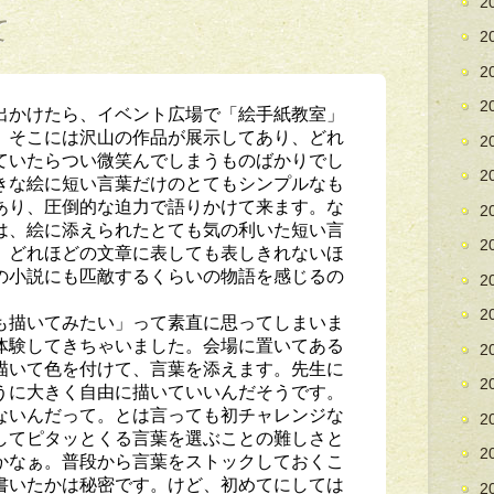
2
て
2
2
2
出かけたら、イベント広場で「絵手紙教室」
。そこには沢山の作品が展示してあり、どれ
2
ていたらつい微笑んでしまうものばかりでし
2
きな絵に短い言葉だけのとてもシンプルなも
あり、圧倒的な迫力で語りかけて来ます。な
2
は、絵に添えられたとても気の利いた短い言
2
、どれほどの文章に表しても表しきれないほ
の小説にも匹敵するくらいの物語を感じるの
2
2
も描いてみたい」って素直に思ってしまいま
体験してきちゃいました。会場に置いてある
2
描いて色を付けて、言葉を添えます。先生に
2
うに大きく自由に描いていいんだそうです。
ないんだって。とは言っても初チャレンジな
2
してピタッとくる言葉を選ぶことの難しさと
2
かなぁ。普段から言葉をストックしておくこ
書いたかは秘密です。けど、初めてにしては
2