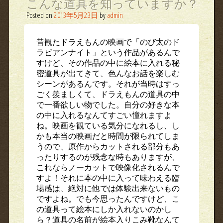
こんな道具を知っていますか？
Posted on
2013年5月23日
by
admin
昔観たドラえもんの映画で「のび太のド
ラビアンナイト」という作品があるんで
すけど、その作品の中に絵本に入れる秘
密道具が出てきて、色んなお話を楽しむ
シーンがあるんです。それが当時はすっ
ごく羨ましくて、ドラえもんの道具の中
で一番欲しい物でした。自分の好きな本
の中に入れるなんてすごい憧れますよ
ね。映画を観ている気分になれるし、し
かも本当の映画だと時間が限られてしま
うので、原作からカットされる部分もあ
ったりするのが残念な時もありますが、
これならノーカットで映像化されるんで
すよ！それに本の中に入って味わえる臨
場感は、絶対に他では体験出来ないもの
ですよね。でも今思ったんですけど、こ
の道具って絵本にしか入れないのかし
ら？道具の名前が絵本入りこみ靴なんて