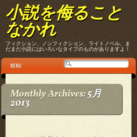
小説を侮ること
なかれ
フィクション、ノンフィクション、ライトノベル、ま
だまだ小説にはいろいなタイプのものがありますよ！
Main menu
Skip
MENU
to
content
Monthly Archives:
5月
2013