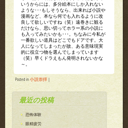
いうからには、多分絵本にしか入れない
ような･･･もしそうなら、出来れば小説や
漫画など、本なら何でも入れるように改
良して欲しいですね（笑）遠巻きに観る
だけなら、思い切ってホラー系の小説に
も入ってみたいかも･･･。ちなみに今私が
一番欲しい道具はどこでもドアです。大
人になってしまったが故、ある意味現実
的に役立つ物を選んでしまっています
（笑）早くドラえもん発明されないかな
～。
Posted in
小説崇拝
|
最近の投稿
恐怖体験
眼精疲労