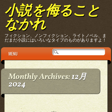
小説を侮ること
なかれ
フィクション、ノンフィクション、ライトノベル、ま
だまだ小説にはいろいなタイプのものがありますよ！
Main menu
Skip
MENU
to
content
Monthly Archives:
12月
2024