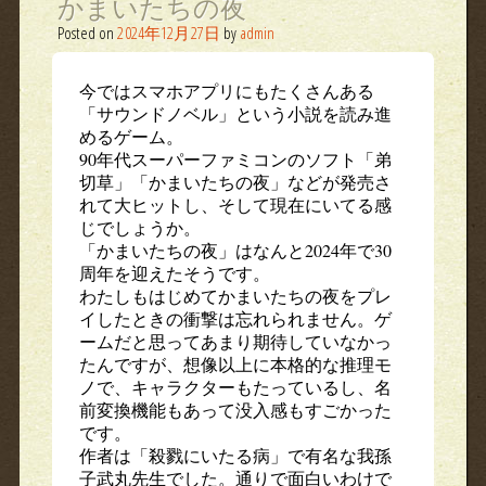
かまいたちの夜
Posted on
2024年12月27日
by
admin
今ではスマホアプリにもたくさんある
「サウンドノベル」という小説を読み進
めるゲーム。
90年代スーパーファミコンのソフト「弟
切草」「かまいたちの夜」などが発売さ
れて大ヒットし、そして現在にいてる感
じでしょうか。
「かまいたちの夜」はなんと2024年で30
周年を迎えたそうです。
わたしもはじめてかまいたちの夜をプレ
イしたときの衝撃は忘れられません。ゲ
ームだと思ってあまり期待していなかっ
たんですが、想像以上に本格的な推理モ
ノで、キャラクターもたっているし、名
前変換機能もあって没入感もすごかった
です。
作者は「殺戮にいたる病」で有名な我孫
子武丸先生でした。通りで面白いわけで