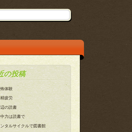
近の投稿
恐怖体験
眼精疲労
海辺の読書
集中力は読書で
レンタルサイクルで図書館