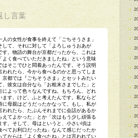
2
返し言葉
2
2
一人の女性が食事を終えて「ごちそうさま」
2
そして、それに対して「よろしゅうおあが
2
です。物語の舞台が京都だったから、これは
「よく食べていただきましたね」という意味
2
ではそこでひと悶着あったんです。そう説明
2
言われたら、今から食べるのかと思ってしま
、京都では『ごちそうさま』とセットみたい
2
て、彼女は自分なら「お粗末さまでした」と
2
方によって色々なんですね。もちろん、どれ
います。けど、ふと考えたんです。私ならど
2
時に母親はどうだったかなって。もし、私が
2
言われたら、たぶんそれまでに会話があるか
らえてよかった」とか「次はもう少し頑張る
2
ます。そして、母はというと、小さい頃は
2
食べてお利口だったね」なんて感じだったか
ってからは「よく食べたね」とは言われてい
2