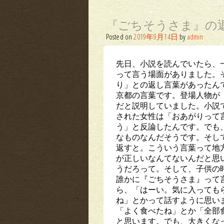
『ごちそうさま』の
Posted on
2019年9月14日
by
admin
先日、小説を読んでいたら、
って言う場面がありました。
り」との返し言葉があったん
京都の言葉です。登場人物が
だと説明していました。小説
された女性は「おあがりって
う」と反論したんです。でも
なものなんだそうです。そし
返すと。こういう言葉って地
が正しいなんてないんだと思
うだろって。そして、子供の
誰かに『ごちそうさま』って
ら、「はーい。気に入っても
ね」とかって話すように思い
「よく食べたね」とか「全部
と思います。でも、大きくな