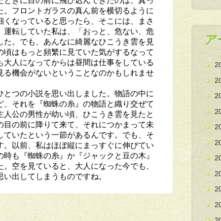
た。フロントガラスの真ん前を横切るように
細くなっていると思ったら、そこには、まさ
。運転していた私は、「おっと、危ない、危
ア
した。でも、あんなに綺麗なひこうき雲を見
の頃はもっと頻繁に見ていた気がするなって
も大人になってからは昼間は仕事をしている
2
見る機会がないということなのかもしれませ
2
ひとつの小説を思い出しました。物語の中に
2
ど、それを『蜘蛛の糸』の物語と織り交ぜて
2
主人公の男性が幼い頃、ひこうき雲を見たと
の目の前に降りて来て、それにつかまって未
2
していたという一節があるんです。でも、そ
2
す。以前、私はほぼ縦にまっすぐに伸びてい
の時も『蜘蛛の糸』か『ジャックと豆の木』
2
た。空を見ていると、大人になった今でも、
2
思い出してしまうものですね。
2
2
2