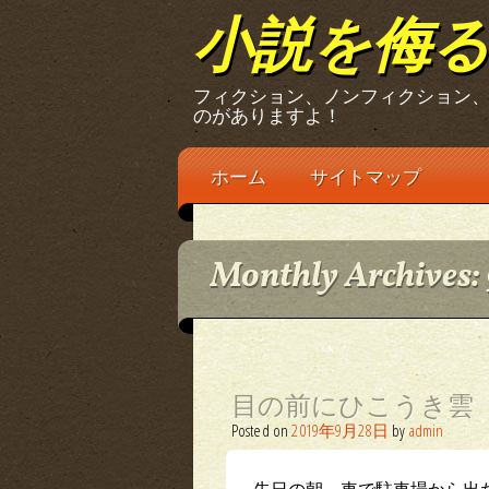
小説を侮
フィクション、ノンフィクション
のがありますよ！
Main menu
Skip
ホーム
サイトマップ
to
content
Monthly Archives:
目の前にひこうき雲
Posted on
2019年9月28日
by
admin
先日の朝、車で駐車場から出