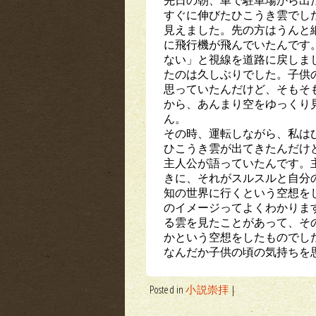
すぐに伸びたひこうき雲でし
見えました。先の方はうんと
に飛行機が飛んでいたんです
ない」と視線を道路に戻しま
たのは久しぶりでした。子供
思っていたんだけど、そもそ
から、あんまり空をゆっくり
ん。
その時、運転しながら、私は
ひこうき雲が出てきたんだけ
主人公が語っていたんです。
きに、それがスルスルと自分
知の世界に行くという空想を
のイメージってよくわかりま
る雲を見たことがあって、そ
かという空想をしたものでし
なんだか子供の頃の気持ちを
Posted in
小説崇拝
|