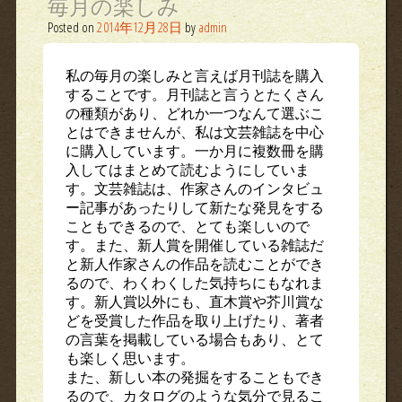
毎月の楽しみ
Posted on
2014年12月28日
by
admin
私の毎月の楽しみと言えば月刊誌を購入
することです。月刊誌と言うとたくさん
の種類があり、どれか一つなんて選ぶこ
とはできませんが、私は文芸雑誌を中心
に購入しています。一か月に複数冊を購
入してはまとめて読むようにしていま
す。文芸雑誌は、作家さんのインタビュ
ー記事があったりして新たな発見をする
こともできるので、とても楽しいので
す。また、新人賞を開催している雑誌だ
と新人作家さんの作品を読むことができ
るので、わくわくした気持ちにもなれま
す。新人賞以外にも、直木賞や芥川賞な
どを受賞した作品を取り上げたり、著者
の言葉を掲載している場合もあり、とて
も楽しく思います。
また、新しい本の発掘をすることもでき
るので、カタログのような気分で見るこ