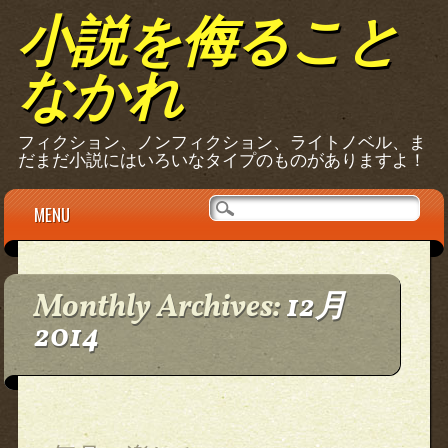
小説を侮ること
なかれ
フィクション、ノンフィクション、ライトノベル、ま
だまだ小説にはいろいなタイプのものがありますよ！
Main menu
Skip
MENU
to
content
Monthly Archives:
12月
2014