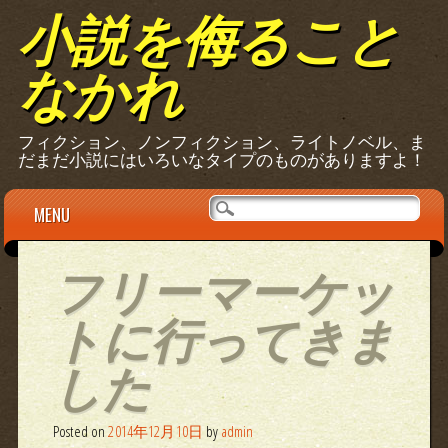
小説を侮ること
なかれ
フィクション、ノンフィクション、ライトノベル、ま
だまだ小説にはいろいなタイプのものがありますよ！
Main menu
Skip
MENU
to
content
フリーマーケッ
トに行ってきま
した
Posted on
2014年12月10日
by
admin