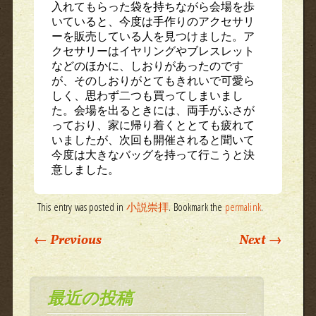
入れてもらった袋を持ちながら会場を歩
いていると、今度は手作りのアクセサリ
ーを販売している人を見つけました。ア
クセサリーはイヤリングやブレスレット
などのほかに、しおりがあったのです
が、そのしおりがとてもきれいで可愛ら
しく、思わず二つも買ってしまいまし
た。会場を出るときには、両手がふさが
っており、家に帰り着くととても疲れて
いましたが、次回も開催されると聞いて
今度は大きなバッグを持って行こうと決
意しました。
This entry was posted in
小説崇拝
. Bookmark the
permalink
.
Post navigation
←
Previous
Next
→
最近の投稿