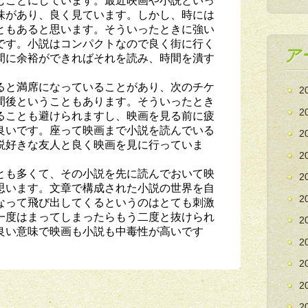
味があり、良く見ています。しかし、時には
ともあると思います。そういったときに強い
です。小説はコンパクトなので良く街に行く
ア
間に余裕ができればそれを読み、時間を潰す
ると満席になっていることがあり、次のチケ
2
間後ということもあります。そういったとき
2
ることも避けられますし、映画を見る前に疲
良いです。座って映画まで小説を読んでいる
2
説好きな友人と良く映画を見に行っていま
2
とも多くて、その小説を先に読んでおいて映
2
思います。文章で構成された小説の世界を自
2
なって飛び出してくるというのはとても刺激
一度はまってしまったらもう二度と抜けられ
2
良い意味で映画も小説も中毒性が高いです
2
2
2
2