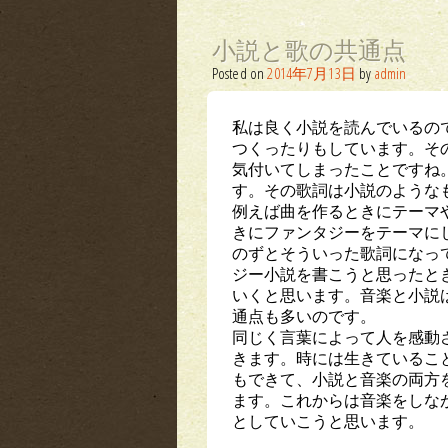
小説と歌の共通点
Posted on
2014年7月13日
by
admin
私は良く小説を読んでいるの
つくったりもしています。そ
気付いてしまったことですね
す。その歌詞は小説のような
例えば曲を作るときにテーマ
きにファンタジーをテーマに
のずとそういった歌詞になっ
ジー小説を書こうと思ったと
いくと思います。音楽と小説
通点も多いのです。
同じく言葉によって人を感動
きます。時には生きているこ
もできて、小説と音楽の両方
ます。これからは音楽をしな
としていこうと思います。