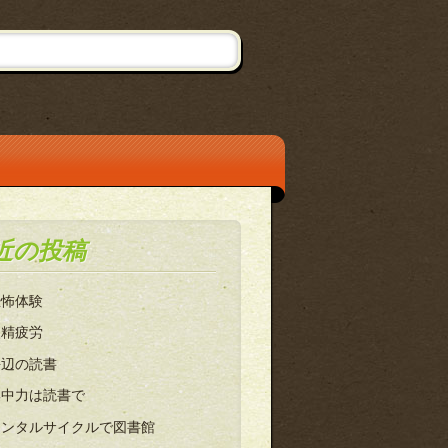
近の投稿
恐怖体験
眼精疲労
海辺の読書
集中力は読書で
レンタルサイクルで図書館