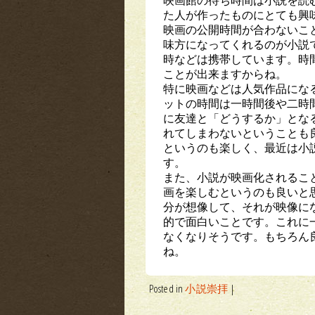
た人が作ったものにとても興
映画の公開時間が合わないこ
味方になってくれるのが小説
時などは携帯しています。時
ことが出来ますからね。
特に映画などは人気作品にな
ットの時間は一時間後や二時
に友達と「どうするか」とな
れてしまわないということも
というのも楽しく、最近は小
す。
また、小説が映画化されるこ
画を楽しむというのも良いと
分が想像して、それが映像に
的で面白いことです。これに
なくなりそうです。もちろん
ね。
Posted in
小説崇拝
|