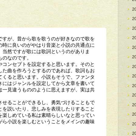
2
2
2
ですが、昔から歌を歌うのが好きなので歌を
2
の時に良いのがやはり音楽と小説の共通点に
2
。当然ですが歌には歌詞というのがありま
ものなのです。
2
やコンセプトを設定すると思います。そのと
2
した曲を作ろうとするのであれば、歌詞もお
てくると思います。小説もそうで、ファンタ
2
きにはジャンルを設定してから文章を書いて
2
は一見違うもののように思えますが、実は共
2
させることができるし、勇気づけることもで
2
とを説いたり、悲しみを表現したりすること
を楽しめている私は素晴らしいなと思ってい
2
がら小説を楽しむということをメインの趣味
2
2