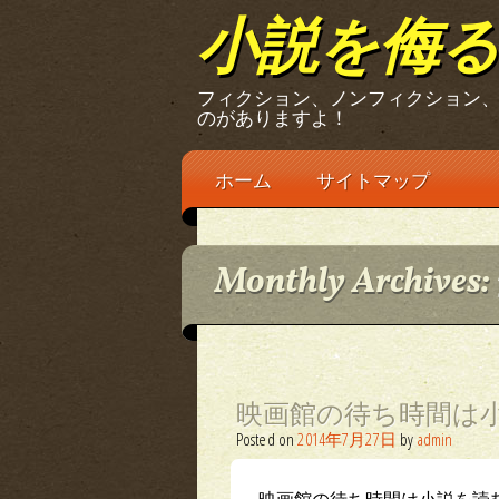
小説を侮
フィクション、ノンフィクション
のがありますよ！
Main menu
Skip
ホーム
サイトマップ
to
content
Monthly Archives:
映画館の待ち時間は
Posted on
2014年7月27日
by
admin
映画館の待ち時間は小説を読