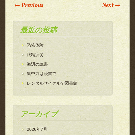
Post navigation
←
Previous
Next
→
最近の投稿
恐怖体験
眼精疲労
海辺の読書
集中力は読書で
レンタルサイクルで図書館
アーカイブ
2026年7月