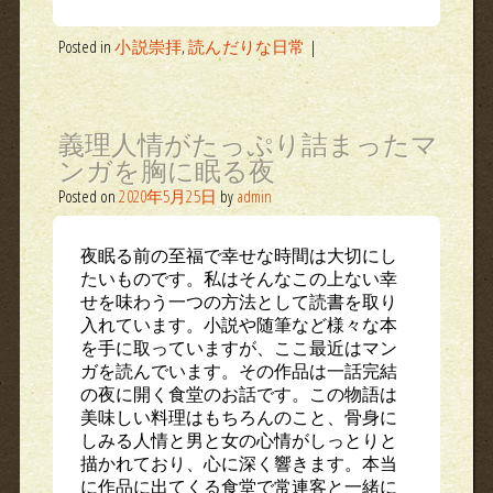
Posted in
小説崇拝
,
読んだりな日常
|
義理人情がたっぷり詰まったマ
ンガを胸に眠る夜
Posted on
2020年5月25日
by
admin
夜眠る前の至福で幸せな時間は大切にし
たいものです。私はそんなこの上ない幸
せを味わう一つの方法として読書を取り
入れています。小説や随筆など様々な本
を手に取っていますが、ここ最近はマン
ガを読んでいます。その作品は一話完結
の夜に開く食堂のお話です。この物語は
美味しい料理はもちろんのこと、骨身に
しみる人情と男と女の心情がしっとりと
描かれており、心に深く響きます。本当
に作品に出てくる食堂で常連客と一緒に