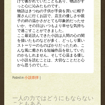
けで書かれていたこともあり、物語がす
っと心に沁みたものです。
物語はきつねの子供が手袋を買いに帽子
屋さんに行くお話で、店主の優しさや親
子の絆の温かさがとても印象的だったせ
いか、その日はいつもより幸せな気持ち
で過ごすことができました。
ここ最近読んできた小説は人間の心の闇
を描いたものなどが多く、どっしり重い
ストーリーのものばかりだったため、こ
んな風に癒される短編作品を欲していた
のかもしれません。そして心温まる優し
い小説を読むことは、大切なことだと心
から思うのでした。
Posted in
小説崇拝
|
一人の力ではどうにもならない
こともある