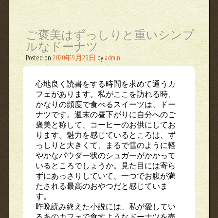
ご褒美はずっしりと重いシンプ
ルなドーナツ
Posted on
2020年9月29日
by
admin
心地良く読書をする時間を求めて通うカ
フェがあります。私がここを訪れる時、
かなりの頻度で食べるスイーツは、ドー
ナツです。週末の昼下がりに自分へのご
褒美と称して、コーヒーのお供にしてお
ります。魅力を感じているところは、ず
っしりと大きくて、まるで雪のように軽
やかなパウダー状のシュガーがかかって
いるところでしょうか。見た目には寄ら
ずにあっさりしていて、一つでお腹が満
たされる最高のおやつだと感じていま
す。
昨晩読み終えた小説には、私が愛してい
るあのカフェで食すようなドーナツを売