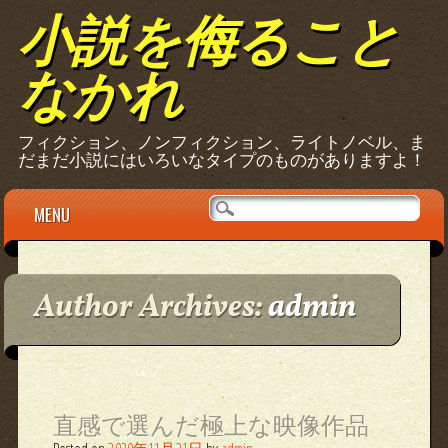
小説を侮ること
なかれ
フィクション、ノンフィクション、ライトノベル、ま
だまだ小説にはいろいなタイプのものがありますよ！
Main menu
Skip
MENU
to
content
Author Archives:
admin
直感で選んだ極上な映像作品
Posted on
2020年11月21日
by
admin