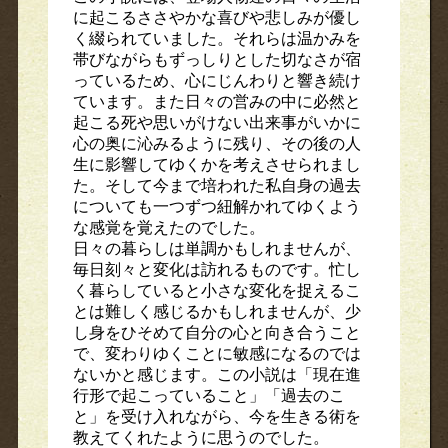
に起こるささやかな喜びや悲しみが優し
く綴られていました。それらは温かみを
帯びながらもずっしりとした切なさが宿
っているため、心にじんわりと響き続け
ています。また日々の営みの中に必然と
起こる死や思いがけない出来事がいかに
心の奥に沁みるように残り、その後の人
生に影響してゆくかを考えさせられまし
た。そして今まで培われた私自身の過去
についても一つずつ紐解かれてゆくよう
な感覚を覚えたのでした。
日々の暮らしは単調かもしれませんが、
毎日刻々と変化は訪れるものです。忙し
く暮らしていると小さな変化を捉えるこ
とは難しく感じるかもしれませんが、少
し身をひそめて自分の心と向き合うこと
で、変わりゆくことに敏感になるのでは
ないかと感じます。この小説は「現在進
行形で起こっていること」「過去のこ
と」を受け入れながら、今を生きる術を
教えてくれたように思うのでした。