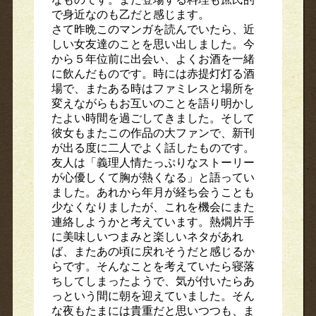
で身近なのも乙だと感じます。
さて昨晩このマンガを読んでいたら、近
しい女友達のことを思い出しました。今
から５年位前に出会い、よくお酒を一緒
に飲んだものです。時には赤提灯灯る酒
場で、またある時はファミレスと場所を
変えながらもお互いのことを語り明かし
たよい時間を過ごしてきました。そして
彼女もまたこの作品の大ファンで、新刊
が出る度に二人でよく話したものです。
友人は「義理人情たっぷりなストーリー
が心優しくて胸が熱くなる」と語ってい
ました。あれから年月が経ち会うことも
少なくなりましたが、これを機会にまた
連絡しようかと考えています。熱燗片手
に美味しいつまみと楽しいネタがあれ
ば、またあの頃に戻れそうだと感じるか
らです。そんなことを考えていたら寝落
ちしてしまったようで、気が付いたらあ
っという間に朝を迎えていました。そん
な夜もたまには貴重だと思いつつも、ま