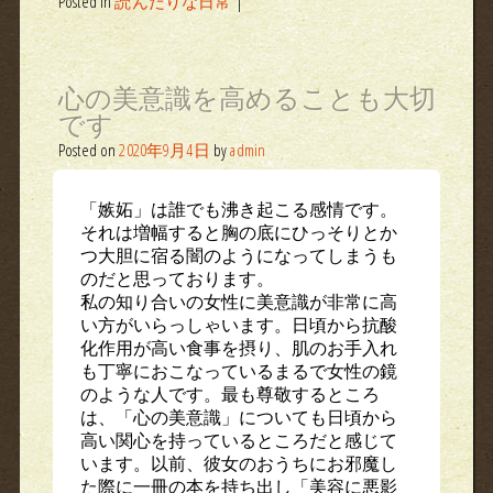
Posted in
読んだりな日常
|
心の美意識を高めることも大切
です
Posted on
2020年9月4日
by
admin
「嫉妬」は誰でも沸き起こる感情です。
それは増幅すると胸の底にひっそりとか
つ大胆に宿る闇のようになってしまうも
のだと思っております。
私の知り合いの女性に美意識が非常に高
い方がいらっしゃいます。日頃から抗酸
化作用が高い食事を摂り、肌のお手入れ
も丁寧におこなっているまるで女性の鏡
のような人です。最も尊敬するところ
は、「心の美意識」についても日頃から
高い関心を持っているところだと感じて
います。以前、彼女のおうちにお邪魔し
た際に一冊の本を持ち出し「美容に悪影