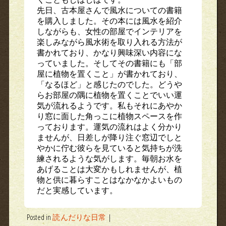
先日、古本屋さんで風水についての書籍
を購入しました。その本には風水を紹介
しながらも、女性の部屋でインテリアを
楽しみながら風水術を取り入れる方法が
書かれており、かなり興味深い内容にな
っていました。そしてその書籍にも「部
屋に植物を置くこと」が書かれており、
「なるほど」と感じたのでした。どうや
らお部屋の隅に植物を置くことでいい運
気が流れるようです。私もそれにあやか
り窓に面した角っこに植物スペースを作
っております。運気の流れはよく分かり
ませんが、日差しが降り注ぐ窓辺でしと
やかに佇む彼らを見ていると気持ちが洗
練されるような気がします。毎朝お水を
あげることは大変かもしれませんが、植
物と供に暮らすことはなかなかよいもの
だと実感しています。
Posted in
読んだりな日常
|