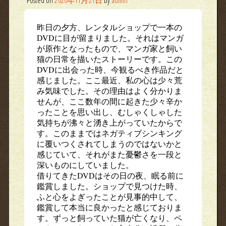
昨日の夕方、レンタルショップで一本の
DVDに目が留まりました。それはマンガ
が原作となったもので、マンガ家と飼い
猫の日常を描いたストーリーです。この
DVDに出会った時、今観るべき作品だと
感じました。ここ最近、私の心は少々荒
み気味でした。その理由はよく分かりま
せんが、ここ数年の間に起きた少々辛か
ったことを思い出し、むしゃくしゃした
気持ちが沸々と湧き上がっていたからで
す。このままではネガティブシンキング
に覆いつくされてしまうのではないかと
感じていて、それがまた憂鬱さを一段と
深いものにしていました。
借りてきたDVDはその日の夜、眠る前に
鑑賞しました。ショップで見つけた時、
ふと心をよぎったことが見事的中して、
鑑賞して本当に良かったと感じておりま
す。ずっと飼っていた猫が亡くなり、ペ