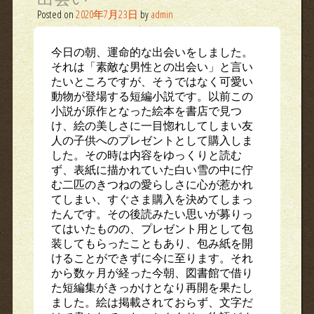
Posted on
2020年7月23日
by
admin
今日の朝、運命的な出会いをしました。
それは「素敵な男性との出会い」と言い
たいところですが、そうではなく可愛い
動物が登場する短編小説です。以前この
小説が原作となった絵本を書店で見つ
け、絵の美しさに一目惚れしてしまい友
人の子供へのプレゼントとして購入しま
した。その時は内容をゆっくりと読む
ず、表紙に描かれていた白い雪の中に佇
む二匹のきつねの愛らしさに心が惹かれ
てしまい、すぐさま購入を決めてしまっ
たんです。その後読みたい思いが募りっ
てはいたものの、プレゼント用として包
装してもらったこともあり、包み紙を開
けることができずに今に至ります。それ
から数ヶ月が経った今朝、図書館で借り
た短編集がきっかけとなり再開を果たし
ました。絵は掲載されておらず、文字だ