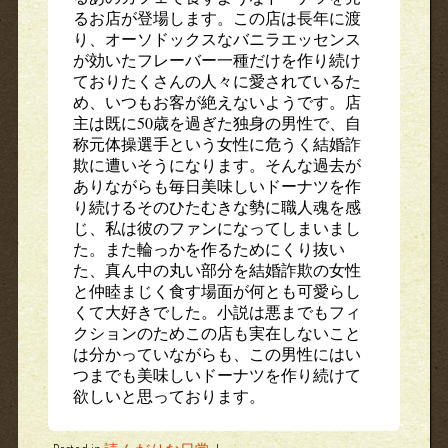
るお店が登場します。この店は長年に渡
り、オーソドックスなバニラエッセンス
が効いたフレーバー一種だけを作り続け
ておりたくさんの人々に愛されているた
め、いつもお客が絶えないようです。店
主は既に50歳を過ぎた独身の男性で、自
称元体操選手という女性に危うく結婚詐
欺に遭いそうになります。そんな過去が
ありながらも毎日美味しいドーナツを作
り続けるそのひたむきな勢に職人魂を感
じ、私は彼のファンになってしまいまし
た。また輪っかを作るためにくり抜い
た、真ん中の丸い部分を結婚詐欺の女性
と仲睦まじく食す場面が何とも可愛らし
くて大好きでした。小説は悪までもフィ
クションのためこの店も実在しないこと
は分かっていながらも、この男性にはい
つまでも美味しいドーナツを作り続けて
欲しいと思っております。