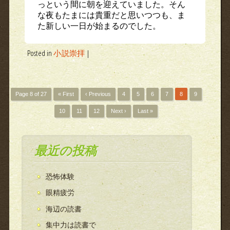
っという間に朝を迎えていました。そん
な夜もたまには貴重だと思いつつも、ま
た新しい一日が始まるのでした。
Posted in
小説崇拝
|
Page 8 of 27
« First
‹ Previous
4
5
6
7
8
9
10
11
12
Next ›
Last »
最近の投稿
恐怖体験
眼精疲労
海辺の読書
集中力は読書で