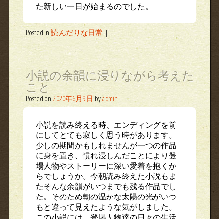
た新しい一日が始まるのでした。
Posted in
読んだりな日常
|
小説の余韻に浸りながら考えた
こと
Posted on
2020年6月9日
by
admin
小説を読み終える時、エンディングを前
にしてとても寂しく思う時があります。
少しの期間かもしれませんが一つの作品
に身を置き、慣れ浸しんだことにより登
場人物やストーリーに深い愛着を抱くか
らでしょうか。今朝読み終えた小説もま
たそんな余韻がいつまでも残る作品でし
た。そのため朝の温かな太陽の光がいつ
もと違って見えたような気がしました。
この小説には、登場人物達の日々の生活