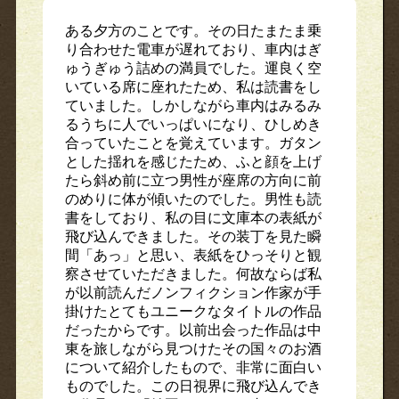
ある夕方のことです。その日たまたま乗
り合わせた電車が遅れており、車内はぎ
ゅうぎゅう詰めの満員でした。運良く空
いている席に座れたため、私は読書をし
ていました。しかしながら車内はみるみ
るうちに人でいっぱいになり、ひしめき
合っていたことを覚えています。ガタン
とした揺れを感じたため、ふと顔を上げ
たら斜め前に立つ男性が座席の方向に前
のめりに体が傾いたのでした。男性も読
書をしており、私の目に文庫本の表紙が
飛び込んできました。その装丁を見た瞬
間「あっ」と思い、表紙をひっそりと観
察させていただきました。何故ならば私
が以前読んだノンフィクション作家が手
掛けたとてもユニークなタイトルの作品
だったからです。以前出会った作品は中
東を旅しながら見つけたその国々のお酒
について紹介したもので、非常に面白い
ものでした。この日視界に飛び込んでき