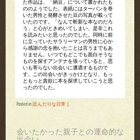
た作品は、「納豆」について書かれたも
ののようでした。表紙にはターバンを巻
いた男性と発酵させた豆の写真が載って
いたのです。「なんて斬新な本なのだろ
う」と心がときめいてしまい、是非これ
を読みたいと思ったのでした。同時に前
に立っていたサラリーマンの男性に心か
ら感謝の念を抱いたことは言うまでもあ
りません。いつでもどこでも面白そうな
ものを探すアンテナを張っていると、思
いも寄らない出会いに遭遇するもので
す。この出会いがきっかけとなり、もっ
ともっと貪欲に本を探求していこうと思
ったのでした。
Posted in
読んだりな日常
|
会いたかった親子との運命的な
出会い