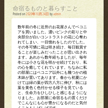
命宿るものと暮らすこと
Posted on
2020年10月24日
by
admin
数年前の冬に近所のお花屋さんでベコニ
アを買いました。濃いピンクの彩りと中
央部分が白いコントラストの花に心奪わ
れてしまい、一目惚れをしたのでした。
その冬可憐に花は咲き続け、毎日観賞す
ることが楽しみだったことが思い出され
ます。あれから数年経ちましたが、毎年
冬には小さな花を咲かせ続けており、私
の心を癒してくれています。ちなみに私
の部屋にはベコニア以外にも幾つかの植
木鉢が置いてあります。春から初夏にか
けては緑の葉が四方八方に伸び、秋には
葉を黄色く色付かせる様子を見ている
と、生命力をひしひしと感じるようにな
りました。お部屋に命宿るもの置くだけ
でこんなにも心が豊かになるのだと気付
くこともしばしばです。