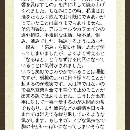
響を及ぼすもの」を声に出して読み上げ
くれました。ちなみにこの時、私達はお
酒をたらふく飲んでおり既にできあいが
っていたことは言うまでもありません。
その内容は、アルコールやカフェインの
過剰摂取、不規則な生活、寝不足、恨
み、嫉みでした。強調するように放った
「恨み」「妬み」を聞いた時、思わず笑
ってしまいましたが、よくよく考えると
「なるほど」とうなずける内容になって
いることに気付かされました。
いつも笑顔でさわやかでいることは理想
ですが、横槍のように日々様々なことが
起きるのが現実です。人は神ではないの
で喜怒哀楽を全て平常心で止めることが
出来る訳ではありません。こうした出来
事に対して一喜一憂するのが人間的の常
でもあり、また嫉妬などの感情も日々生
まれては消えてを繰り返しているような
気がします。もしネガティブな気持ちで
胸の中がいっぱいになってしまいそうな