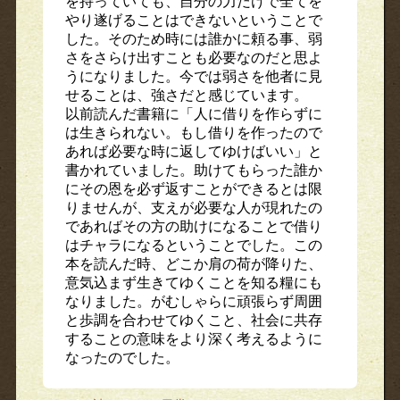
を持っていても、自分の力だけで全てを
やり遂げることはできないということで
した。そのため時には誰かに頼る事、弱
さをさらけ出すことも必要なのだと思よ
うになりました。今では弱さを他者に見
せることは、強さだと感じています。
以前読んだ書籍に「人に借りを作らずに
は生きられない。もし借りを作ったので
あれば必要な時に返してゆけばいい」と
書かれていました。助けてもらった誰か
にその恩を必ず返すことができるとは限
りませんが、支えが必要な人が現れたの
であればその方の助けになることで借り
はチャラになるということでした。この
本を読んだ時、どこか肩の荷が降りた、
意気込まず生きてゆくことを知る糧にも
なりました。がむしゃらに頑張らず周囲
と歩調を合わせてゆくこと、社会に共存
することの意味をより深く考えるように
なったのでした。