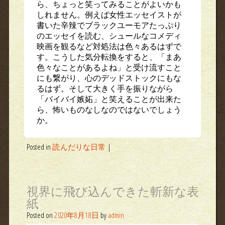
ら、ちょっと笑ってみることがよいかも
しれません。例えば女性エッセイストが
書いた辛辣でブラックユーモアたっぷり
のエッセイを読む、シュールなコメディ
映画を観るなど対処法は色々あるはずで
す。こうした気分転換をすると、「まあ
色々なことがあるよね」と受け流すこと
にも繋がり、心のデッドストックにもな
るはず。そして大きく手を振りながら
「バイバイ嫉妬」と笑えることが出来た
ら、怖いものなしなのではないでしょう
か。
Posted in
読んだりな日常
|
視界に飛び込んできた斬新な表
紙
Posted on
2020年8月18日
by
admin