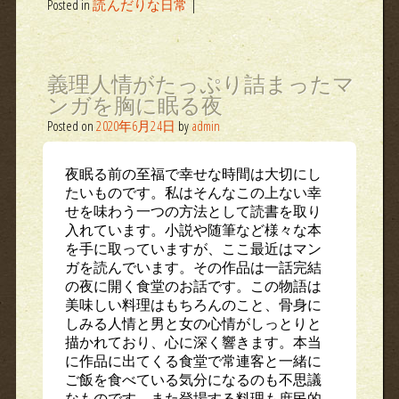
Posted in
読んだりな日常
|
義理人情がたっぷり詰まったマ
ンガを胸に眠る夜
Posted on
2020年6月24日
by
admin
夜眠る前の至福で幸せな時間は大切にし
たいものです。私はそんなこの上ない幸
せを味わう一つの方法として読書を取り
入れています。小説や随筆など様々な本
を手に取っていますが、ここ最近はマン
ガを読んでいます。その作品は一話完結
の夜に開く食堂のお話です。この物語は
美味しい料理はもちろんのこと、骨身に
しみる人情と男と女の心情がしっとりと
描かれており、心に深く響きます。本当
に作品に出てくる食堂で常連客と一緒に
ご飯を食べている気分になるのも不思議
なものです。また登場する料理も庶民的