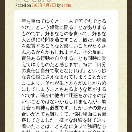
Posted on
2020年7月9日
by
admin
年を重ねてゆくと「一人で何でもできる
のだ」という錯覚に陥ることがありまる
ものです。好きなものを食べて、好きな
人と供に時間を過ごすこと、観たい映画
を鑑賞することなど楽しいことがたくさ
んあるからかもしれません。その反面、
責任ある行動や自立することも同時に覚
えてゆくものだと感じます。特に「自分
の責任は自分で取らなければ」という妙
な責任感にさえなまれてしまうことがた
まにあり、それが生き方をがんじがらめ
にしてしまうこともあるような気がする
のです。確かに他者に迷惑をかけるのは
いいことではないかもしれませんが、助
け合う精神も必要です。しかしその兼ね
合いがとても難しくて、悩む場面にも遭
遇してきました。様々な経験を経て辿り
着いたことは、どんなにタフで強靭な心