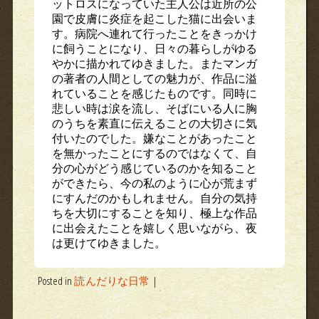
ットロスになっていた主人公は近所の公
園で皮膚に炎症を起こした猫に出会いま
す。病院へ連れて行ったことをきっかけ
に飼うことになり、日々の暮らしがゆる
やかに描かれてゆきました。またマンガ
の著者の人間としての魅力が、作品に溢
れていることを感じたものです。同時に
悲しい時は涙を流し、そばにいる人に胸
のうちを素直に伝えることの大切さに気
付いたのでした。嫌なことがあったこと
を無かったことにするのではなくて、自
分の心がどう感じているのかを知ること
ができたら、今の私のように心が荒まず
にすんだのかもしれません。自分の気持
ちを大切にすることを知り、極上な作品
に出会えたことを嬉しく思いながら、夜
は更けてゆきました。
Posted in
読んだりな日常
|