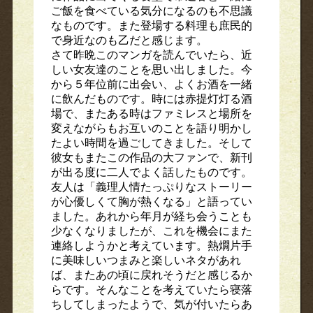
ご飯を食べている気分になるのも不思議
なものです。また登場する料理も庶民的
で身近なのも乙だと感じます。
さて昨晩このマンガを読んでいたら、近
しい女友達のことを思い出しました。今
から５年位前に出会い、よくお酒を一緒
に飲んだものです。時には赤提灯灯る酒
場で、またある時はファミレスと場所を
変えながらもお互いのことを語り明かし
たよい時間を過ごしてきました。そして
彼女もまたこの作品の大ファンで、新刊
が出る度に二人でよく話したものです。
友人は「義理人情たっぷりなストーリー
が心優しくて胸が熱くなる」と語ってい
ました。あれから年月が経ち会うことも
少なくなりましたが、これを機会にまた
連絡しようかと考えています。熱燗片手
に美味しいつまみと楽しいネタがあれ
ば、またあの頃に戻れそうだと感じるか
らです。そんなことを考えていたら寝落
ちしてしまったようで、気が付いたらあ