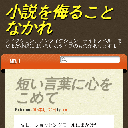
小説を侮ること
なかれ
フィクション、ノンフィクション、ライトノベル、ま
だまだ小説にはいろいなタイプのものがありますよ！
Main menu
Skip
MENU
to
content
短い言葉に心を
こめて
Posted on
2016年4月30日
by
admin
先日、ショッピングモールに出かけた