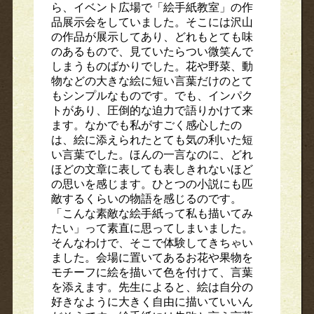
ら、イベント広場で「絵手紙教室」の作
品展示会をしていました。そこには沢山
の作品が展示してあり、どれもとても味
のあるもので、見ていたらつい微笑んで
しまうものばかりでした。花や野菜、動
物などの大きな絵に短い言葉だけのとて
もシンプルなものです。でも、インパク
トがあり、圧倒的な迫力で語りかけて来
ます。なかでも私がすごく感心したの
は、絵に添えられたとても気の利いた短
い言葉でした。ほんの一言なのに、どれ
ほどの文章に表しても表しきれないほど
の思いを感じます。ひとつの小説にも匹
敵するくらいの物語を感じるのです。
「こんな素敵な絵手紙って私も描いてみ
たい」って素直に思ってしまいました。
そんなわけで、そこで体験してきちゃい
ました。会場に置いてあるお花や果物を
モチーフに絵を描いて色を付けて、言葉
を添えます。先生によると、絵は自分の
好きなように大きく自由に描いていいん