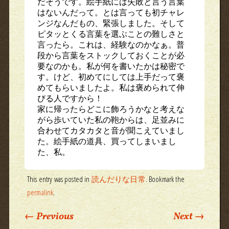
だそうです。絵手紙には失敗と言う言葉
はないんだって。とは言っても初チャレ
ンジなんだもの、緊張しました。そして
ピタッとくる言葉を選ぶことの難しさと
言ったら。これは、経験なのかなぁ。普
段から言葉をストックしておくことが必
要なのかも。私が何を書いたかは秘密で
す。けど、初めてにしては上手だって褒
めてもらいましたよ。私は褒められて伸
びる人ですから！
家に帰ったらどこに飾ろうかなと考えな
がら歩いていた私の鞄からは、足並みに
合わせてカタカタと音が聞こえていまし
た。絵手紙の道具、買ってしまいまし
た、私。
This entry was posted in
読んだりな日常
. Bookmark the
permalink
.
Post navigation
←
Previous
Next
→