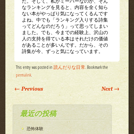
た。そして、私がミーハーなのか、そん
なランキングを見ると、内容を全く知ら
ない本がやっぱり気になってくるんです
よね。中でも「ランキング入りする詩集
ってどんなのだろう」って思ってしまい
ました。でも、今までの経験上、沢山の
人の支持を得ている本はそれだけの価値
があることが多いんです。だから、その
詩集が今、ずっと気になっています。
This entry was posted in
読んだりな日常
. Bookmark the
permalink
.
Post navigation
←
Previous
Next
→
最近の投稿
恐怖体験