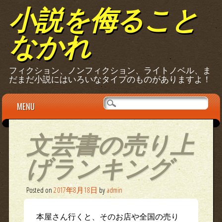
小説を侮ること
なかれ
フィクション、ノンフィクション、ライトノベル、ま
だまだ小説にはいろいなタイプのものがありますよ！
Main menu
Skip
MENU
to
content
文芸書の売り上
げランキング
Posted on
2017年8月18日
by
admin
本屋さん行くと、そのお店や全国の売り