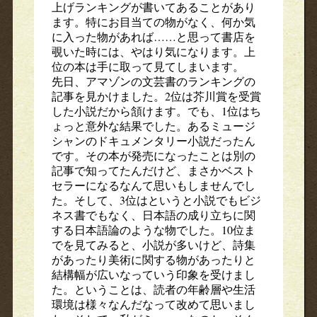
上げランキングが書いてあることがあり
ます。特にお目当ての物がなく、何か気
に入った物があれば……と思って書店を
覗いた時には、やはり気になります。上
位の本は手に取って見てしまいます。
先日、アマゾンの文芸書のランキングの
記事を見かけました。2位は芥川賞を受賞
した小説だから頷けます。でも、1位はち
ょっと意外な結果でした。あるミュージ
シャンのドキュメンタリー小説だったん
です。その本が発売になったことは別の
記事で知ってたんだけど、まさかベスト
セラーになるなんて思いもしませんでし
た。そして、3位はというと小説でもビジ
ネス書でもなく、日本語の成り立ちに関
する日本語論のような物でした。10位ま
でを見てみると、小説が多いけど、詩集
があったり美術に関する物があったりと
結構幅が広いなっていう印象を受けまし
た。ということは、読者の年齢層や生活
環境は様々なんだなって改めて思いまし