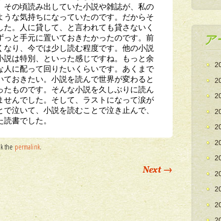
。その頃読み出していた小説や雑誌が、私の
ような気持ちになっていたのです。だからそ
した。人に貸して、と言われても貸さないく
ずっと手元に置いておきたかったのです。前
ア
くなり、今では少し読む程度です。他の小説
小説は特別、といった感じですね。もっと余
2
な人に配って回りたいくらいです。あくまで
いておきたい。小説を読んで世界が変わると
2
ったものです。そんな小説を久しぶりに読ん
2
ませんでした。そして、ラストになって涙が
とで泣いて、小説を読むことで泣き止んで、
2
た読書でした。
2
2
rk the
permalink
.
2
Next
→
2
2
2
2