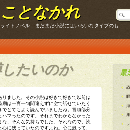
ることなかれ
、ライトノベル、まだまだ小説にはいろいなタイプのも
縛したいのか
最
ありました。その小説は好きで好きで以前は
時期は一言一句間違えずに空で話せていたく
きでとてもよく読んでいましたね。冒頭部分
とハマったのです。それまでわからなかった
うな、そんな気持ちでした。それなので、読
と心に残っていたのですよね。心に残って、