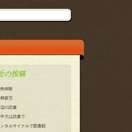
近の投稿
恐怖体験
眼精疲労
海辺の読書
集中力は読書で
レンタルサイクルで図書館