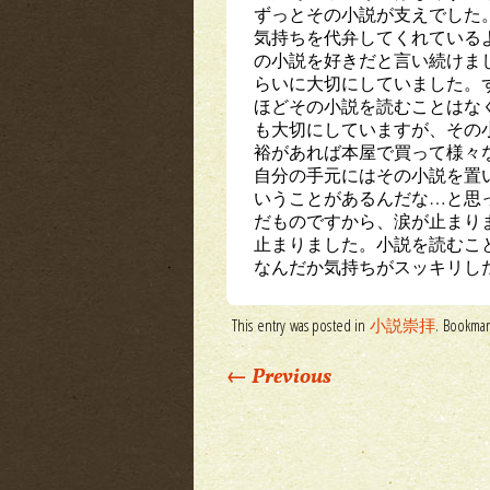
ずっとその小説が支えでした
気持ちを代弁してくれている
の小説を好きだと言い続けま
らいに大切にしていました。
ほどその小説を読むことはな
も大切にしていますが、その
裕があれば本屋で買って様々
自分の手元にはその小説を置
いうことがあるんだな…と思
だものですから、涙が止まり
止まりました。小説を読むこ
なんだか気持ちがスッキリし
This entry was posted in
小説崇拝
. Bookma
Post navigation
←
Previous