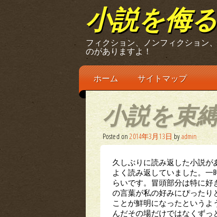
小説を侮
フィクション、ノンフィクション
のがありますよ！
Main menu
Skip
ホーム
サイトマップ
to
content
小説を束
Posted on
2014年3月13日
by
admin
久しぶりに読み返した小説が
よく読み返していました。一
らいです。冒頭部分は特に好
の言葉が私の好みにぴったり
ことが鮮明になったというよ
んだその場だけではなくずっ