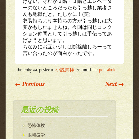
けない。それが２階・３階とエレベータ
ーのないところだったら引っ越し業者さ
んも地獄だと。たしかに！(笑)
衣装持ちより本持ちの方が引っ越しは大
変かもしれませんね。今回は同じコレク
ション仲間として引っ越しは手伝ってあ
げようと思います。
ちなみにお互い少しは断捨離しろーって
言い合ったのが面白かったです。
This entry was posted in
小説崇拝
. Bookmark the
permalink
.
Post navigation
←
Previous
Next
→
最近の投稿
恐怖体験
眼精疲労