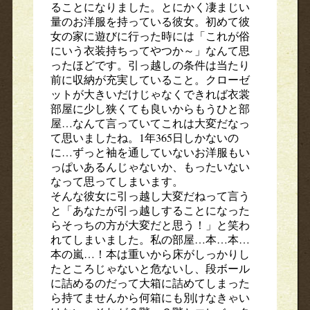
ることになりました。とにかく凄まじい
量のお洋服を持っている彼女。初めて彼
女の家に遊びに行った時には「これが俗
にいう衣装持ちってやつか～」なんて思
ったほどです。引っ越しの条件は当たり
前に収納が充実していること。クローゼ
ットが大きいだけじゃなくできれば衣裳
部屋に少し狭くても良いからもうひと部
屋…なんて言っていてこれは大変だなっ
て思いましたね。1年365日しかないの
に…ずっと袖を通していないお洋服もい
っぱいあるんじゃないか、もったいない
なって思ってしまいます。
そんな彼女に引っ越し大変だねって言う
と「あなたが引っ越しすることになった
らそっちの方が大変だと思う！」と笑わ
れてしまいました。私の部屋…本…本…
本の嵐…！本は重いから床がしっかりし
たところじゃないと危ないし、段ボール
に詰めるのだって大箱に詰めてしまった
ら持てませんから何箱にも別けなきゃい