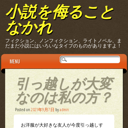
小説を侮ること
なかれ
フィクション、ノンフィクション、ライトノベル、ま
だまだ小説にはいろいなタイプのものがありますよ！
Main menu
Skip
MENU
to
content
引っ越しが大変
なのは私の方？
Posted on
2021年9月7日
by
admin
お洋服が大好きな友人が今度引っ越しす