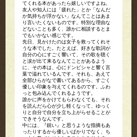
てくれる本があったら嬉しいですよね。
友人や知人には「疲れた」とか「なんだ
か気持ちが浮かない」なんてことはあま
り言いたくないものです。特別な理由な
どないことも多く、誰かに相談するとま
でもいかない感じです。
先日、見かけたのは女子を救ってくれそ
うな本でした。たとえば、好きな歌詞が
自分の心にすごく響いて、その歌を聴く
と涙が出て来るなんてことがあるよう
に、その本は、心にドンピシャと響く言
葉で溢れているんです。それも、あえて
全部ひらがなで書いてあるから、すごく
優しい印象を与えてくれるのです。ふわ
っと包み込んでくれるようです。
誰かに声をかけてもらわなくても、それ
を読んだら心が少し軽くなって、ゆっく
りと自分で自分を立ち上がらせることが
できそうなんです。
中には、『鋭い』と思うような指摘もあ
ったりするから優しいばかりでなく、ち