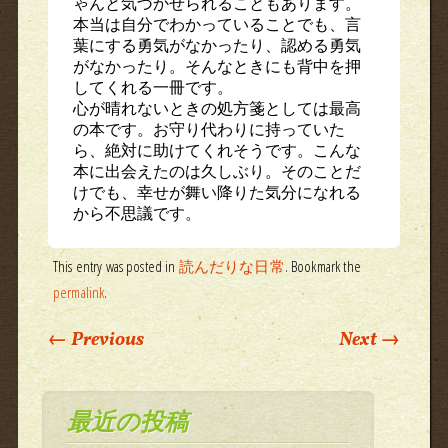
ゃんと気づかせられることもあります。
本当は自分でわかっていることでも、言
葉にする勇気がなかったり、認める勇気
がなかったり。そんなときにも背中を押
してくれる一冊です。
心が晴れないときの処方箋としては最高
の本です。お守り代わりに持っていた
ら、絶対に助けてくれそうです。こんな
本に出会えたのは久しぶり。そのことだ
けでも、幸せが舞い降りた気分になれる
から不思議です。
This entry was posted in
読んだりな日常
. Bookmark the
permalink
.
Post navigation
←
Previous
Next
→
最近の投稿