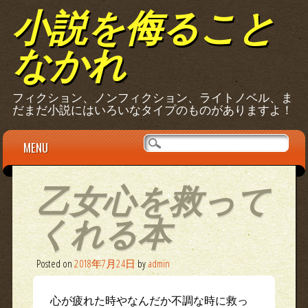
小説を侮ること
なかれ
フィクション、ノンフィクション、ライトノベル、ま
だまだ小説にはいろいなタイプのものがありますよ！
Main menu
Skip
MENU
to
content
乙女心を救って
くれる本
Posted on
2018年7月24日
by
admin
心が疲れた時やなんだか不調な時に救っ