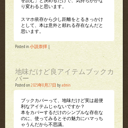
を読む」と決めるだけで、気持ちがかな
り変わると思います。
スマホ依存から少し距離をとるきっかけ
として、本は意外と頼れる存在なんだと
思います。
Posted in
小説崇拝
|
地味だけど良アイテムブックカ
バー
Posted on
2025年8月27日
by
admin
ブックカバーって、地味だけど実は超便
利なアイテムじゃないですか？
本をカバーするだけのシンプルな存在な
のに、使ってみるとその魅力にハマっち
ゃうんだから不思議。