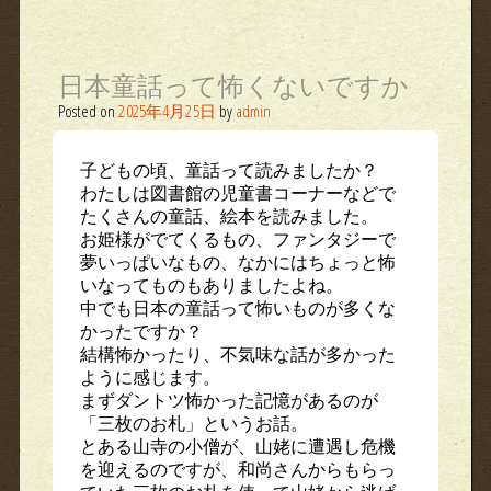
日本童話って怖くないですか
Posted on
2025年4月25日
by
admin
子どもの頃、童話って読みましたか？
わたしは図書館の児童書コーナーなどで
たくさんの童話、絵本を読みました。
お姫様がでてくるもの、ファンタジーで
夢いっぱいなもの、なかにはちょっと怖
いなってものもありましたよね。
中でも日本の童話って怖いものが多くな
かったですか？
結構怖かったり、不気味な話が多かった
ように感じます。
まずダントツ怖かった記憶があるのが
「三枚のお札」というお話。
とある山寺の小僧が、山姥に遭遇し危機
を迎えるのですが、和尚さんからもらっ