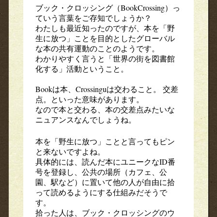
ブック・クロッシング（BookCrossing）っ
ていう言葉をご存知でしょうか？
わたしも最近知ったのですが、本を「野
生に放つ」ことを目的としたグローバル
な本の共有運動のことのようです。
わかりやすく言うと「世界の街を図書館
化する」活動ということ。
Bookは本、Crossinguは交わること。 交差
点。といった意味があります。
なので本と交わる、本の交差点みたいな
ニュアンスなんでしょうね。
本を「野生に放つ」ことと言ってもピン
と来ないですよね。
具体的には、読んだ本にユニークなID番
号を登録し、公共の場所（カフェ、公
園、駅など）に置いて他の人が自由に拾
って読めるようにする仕組みだそうで
す。
拾った人は、ブック・クロッシングのウ