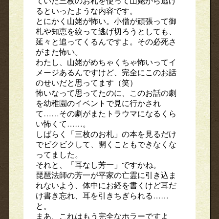
ていた三枚のお札を使って山姥から逃げ
るといったような内容です。
とにかく山姥が怖い。小僧が頑張って御
札や知恵を絞って逃げ切ろうとしても、
延々と追ってくるんですよ。その必死さ
がまた怖い。
わたし、山姥がめちゃくちゃ怖いってイ
メージあるんですけど、完全にこのお話
のせいだと思ってます（笑）
怖いなって思ってたのに、このお話の劇
を幼稚園のイベントで見に行かされ
て……その劇がまたトラウマになるくら
い怖くて……。
しばらく「三枚のお札」の本を見るだけ
でビクビクして、開くこともできなくな
ってました。
それと、「耳なし芳一」ですかね。
琵琶法師の芳一が平家の亡霊に引き込ま
れないよう、体中にお経を書くけど耳だ
け書き忘れ、耳を引きちぎられる……
と。
まあ、これはもう完全なホラーですよ