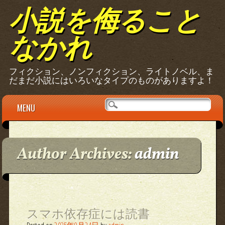
小説を侮ること
なかれ
フィクション、ノンフィクション、ライトノベル、ま
だまだ小説にはいろいなタイプのものがありますよ！
Main menu
Skip
MENU
to
content
Author Archives:
admin
スマホ依存症には読書
Posted on
2025年9月24日
by
admin