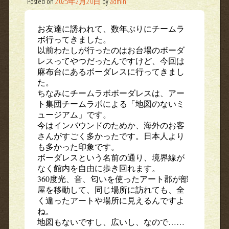
Posted on
2025年2月20日
by
admin
お友達に誘われて、数年ぶりにチームラ
ボ行ってきました。
以前わたしが行ったのはお台場のボーダ
レスってやつだったんですけど、今回は
麻布台にあるボーダレスに行ってきまし
た。
ちなみにチームラボボーダレスは、アー
ト集団チームラボによる「地図のないミ
ュージアム」です。
今はインバウンドのためか、海外のお客
さんがすごく多かったです。日本人より
も多かった印象です。
ボーダレスという名前の通り、境界線が
なく館内を自由に歩き回れます。
360度光、音、匂いを使ったアート郡が部
屋を移動して、同じ場所に訪れても、全
く違ったアートや場所に見えるんですよ
ね。
地図もないですし、広いし、なので……