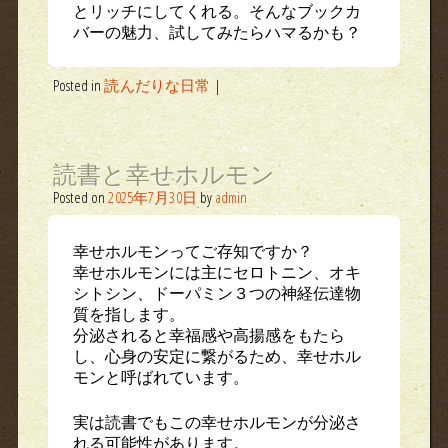
とリッチにしてくれる。そんなブックカ
バーの魅力、試してみたらハマるかも？
Posted in
読んだりな日常
|
読書と幸せホルモン
Posted on
2025年7月30日
by
admin
幸せホルモンってご存知ですか？
幸せホルモンには主にセロトニン、オキ
シトシン、ドーパミン３つの神経伝達物
質を指します。
分泌されると幸福感や高揚感をもたら
し、心身の安定に繋がるため、幸せホル
モンと呼ばれています。
実は読書でもこの幸せホルモンが分泌さ
れる可能性があります。