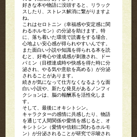
好きな本や物語に没頭すると、リラック
スしたり、ストレス解消に繋がりますよ
ね。
これはセロトニン（幸福感や安定感に関
わるホルモン）の分泌を助けます。特
に、落ち着いた環境で読書をする場合、
心地よい安心感が得られやすいんです。
また面白い小説や知識を得られる本を読
むと、好奇心や達成感が刺激され、ドー
パミン（目標達成時や快感を得た時に分
泌され、やる気や意欲を高める）が分泌
されることがあります。
続きが気になって仕方なくなるような面
白い小説や、新たな発見があるノンフィ
クションは、脳の報酬系を活性化しま
す。
そして、最後にオキシトシン。
キャラクターの感情に共感したり、物語
を通じて人間関係や愛情を感じると、オ
キシトシン（愛情や信頼に関わるホルモ
ン）が分泌されることが研究で示唆され