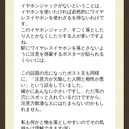
イヤホンジャックがないということは、
イヤホンを使いたければ必然的にワイヤ
レスイヤホンを使わざるを得ないわけで
す。
このイヤホンジャック、すごく落とした
り人とかなくしたりする人が多いですよ
ね。
駅にワイヤレスイヤホンを落とさないよ
うに注意を啓蒙するポスターが貼られる
くらいには。
この話題の元になったポスト主も同様
に、「注意力が欠陥した人間と相性が悪
い」という話をしていました。
確かにあんなに小さいですし、ただ耳の
穴にスポッと入れているだけですから、
注意力散漫な人にはたまらないのかもし
れません。
私も何かと物を落としやすいのでその気
持ちは理解できます(笑)