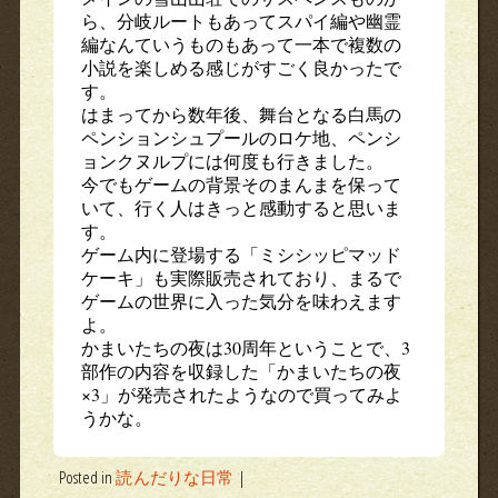
ら、分岐ルートもあってスパイ編や幽霊
編なんていうものもあって一本で複数の
小説を楽しめる感じがすごく良かったで
す。
はまってから数年後、舞台となる白馬の
ペンションシュプールのロケ地、ペンシ
ョンクヌルプには何度も行きました。
今でもゲームの背景そのまんまを保って
いて、行く人はきっと感動すると思いま
す。
ゲーム内に登場する「ミシシッピマッド
ケーキ」も実際販売されており、まるで
ゲームの世界に入った気分を味わえます
よ。
かまいたちの夜は30周年ということで、3
部作の内容を収録した「かまいたちの夜
×3」が発売されたようなので買ってみよ
うかな。
Posted in
読んだりな日常
|