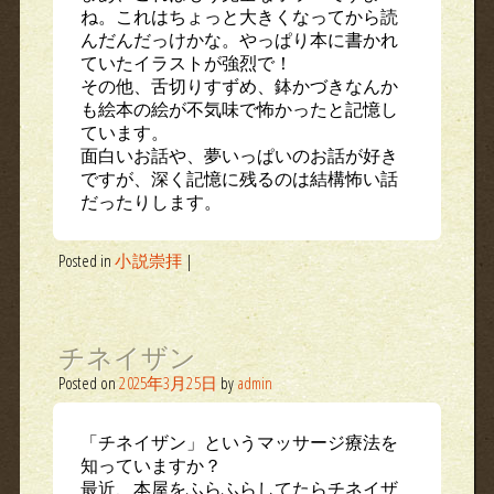
ね。これはちょっと大きくなってから読
んだんだっけかな。やっぱり本に書かれ
ていたイラストが強烈で！
その他、舌切りすずめ、鉢かづきなんか
も絵本の絵が不気味で怖かったと記憶し
ています。
面白いお話や、夢いっぱいのお話が好き
ですが、深く記憶に残るのは結構怖い話
だったりします。
Posted in
小説崇拝
|
チネイザン
Posted on
2025年3月25日
by
admin
「チネイザン」というマッサージ療法を
知っていますか？
最近、本屋をふらふらしてたらチネイザ