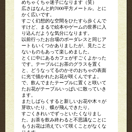
めちゃくちゃ迷子になります（笑）
広さはなんと約7000平方メートル。とに
かく広いです。
すごく幻想的な空間をひたすら歩くんで
すけど、まるで絵本やゲームの世界に入
り込んだような気分になります。
以前行ったお台場のボーダレスと同じア
ートもいくつかありましたが、見たこと
ないものもあって楽しめました。
とくに中にあるカフェがすごくよかった
です。テーブルにお茶のグラスを置く
と、どうなってるのかそのおちゃの表面
に光で描かれたお花が咲くんですよ。
で、飲んでまたテーブルに置くと咲いて
たお花がテーブルいっぱいに散っていき
ます。
またしばらくすると新しいお花や木々が
芽吹いたり、蝶が飛んできたり。
すごくきれいでずっといたくなりまし
た。お茶を飲み終わると不思議なことに
もうお花は消えていて咲くことがなくな
ります。