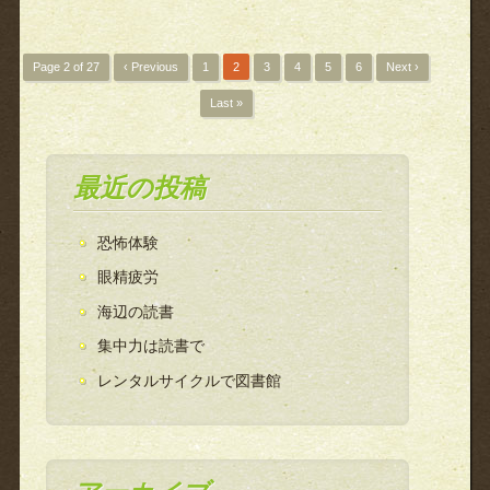
Page 2 of 27
‹ Previous
1
2
3
4
5
6
Next ›
Last »
最近の投稿
恐怖体験
眼精疲労
海辺の読書
集中力は読書で
レンタルサイクルで図書館