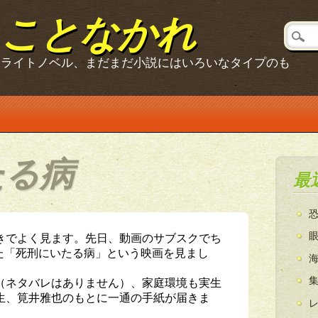
ることなかれ
、ライトノベル、まだまだ小説にはいろいなタイプのも
たる病
最
きでよく見ます。先日、動画のサブスクでち
った「死刑にいたる病」という映画を見まし
（ネタバレはありません）、家庭環境も実生
生、筧井雅也のもとに一通の手紙が届きま