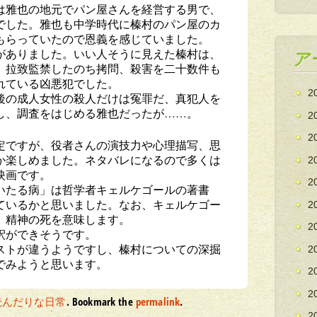
は雅也の地元でパン屋さんを経営する男で、
でした。雅也も中学時代に榛村のパン屋のカ
もらっていたので恩義を感じていました。
がありました。いい人そうに見えた榛村は、
ア
て、拉致監禁したのち拷問、殺害を二十数件も
れている凶悪犯でした。
2
後の成人女性の殺人だけは冤罪だ、真犯人を
し、調査をはじめる雅也だったが……。
2
2
定ですが、役者さんの演技力や心理描写、思
か楽しめました。ネタバレになるので多くは
2
映画です。
2
いたる病」は哲学者キェルケゴールの著書
ているかと思いました。なお、キェルケゴー
2
、精神の死を意味します。
2
釈ができそうです。
ストが違うようですし、榛村についての深掘
2
でみようと思います。
2
2
読んだりな日常
. Bookmark the
permalink
.
2