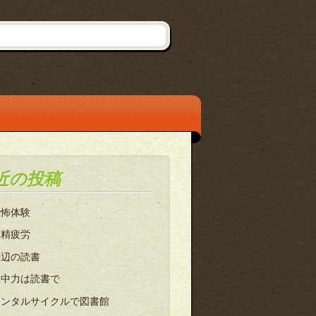
近の投稿
恐怖体験
眼精疲労
海辺の読書
集中力は読書で
レンタルサイクルで図書館