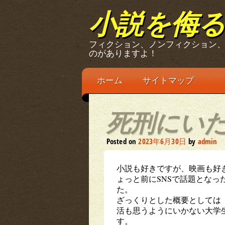
小説を侮
フィクション、ノンフィクション
のがありますよ！
Main menu
Skip
ホーム
サイトマップ
to
content
死刑にい
Posted on
2023年6月30日
by
admin
小説も好きですが、映画も好
ょっと前にSNSで話題とな
た。
ざっくりとした概要としては
活も思うようにいかない大学
す。