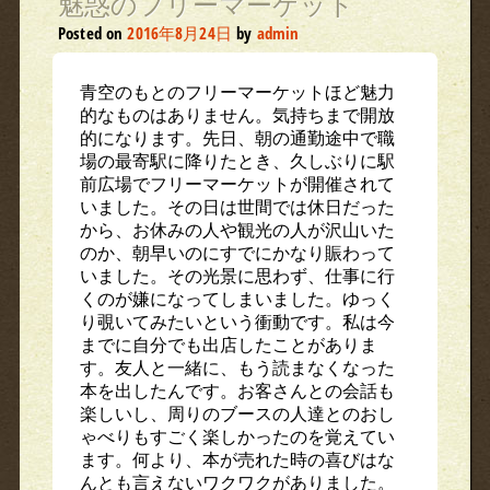
魅惑のフリーマーケット
Posted on
2016年8月24日
by
admin
青空のもとのフリーマーケットほど魅力
的なものはありません。気持ちまで開放
的になります。先日、朝の通勤途中で職
場の最寄駅に降りたとき、久しぶりに駅
前広場でフリーマーケットが開催されて
いました。その日は世間では休日だった
から、お休みの人や観光の人が沢山いた
のか、朝早いのにすでにかなり賑わって
いました。その光景に思わず、仕事に行
くのが嫌になってしまいました。ゆっく
り覗いてみたいという衝動です。私は今
までに自分でも出店したことがありま
す。友人と一緒に、もう読まなくなった
本を出したんです。お客さんとの会話も
楽しいし、周りのブースの人達とのおし
ゃべりもすごく楽しかったのを覚えてい
ます。何より、本が売れた時の喜びはな
んとも言えないワクワクがありました。