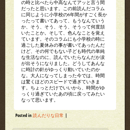
の時と比べたら中高なんてアッと言う間
だったと思います。この前読んだコラム
に同じように小学校の6年間がすごく長か
ったって書いてあって、もうなんていう
か、そう、そう、そう、そうって何度頷
いたことか。そして、色んなことを覚え
ています。そのコラムにも小学校の時に
過ごした夏休みの事が書いてあったんだ
けど、その何でもない子ども時代の単純
な生活なのに、読んでいたらなんだか涙
が出そうになりました。どうしてあんな
に時計の針がゆっくり動いていたのか
な。大人になってしまった今では、時間
は驚くほどのスピードで過ぎていきま
す。ちょっとだけでいいから、時間がゆ
っくり過ぎていたあの頃に戻ってみたい
なって思います。
Posted in
読んだりな日常
|