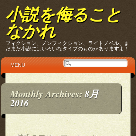
小説を侮ること
なかれ
フィクション、ノンフィクション、ライトノベル、ま
だまだ小説にはいろいなタイプのものがありますよ！
Main menu
Skip
MENU
to
content
Monthly Archives:
8月
2016