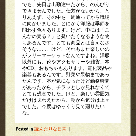
でも、先日は出勤途中だから、のんびり
できませんでした。仕方がないから、と
りあえず、その中を一周通ってから職場
に向かいました。とにかく洋服は季節を
問わず色々あります。けど、中には「こ
んなの売る？」と疑いたくなるような物
もあるんです。とても商品とは言えなさ
そうな……。けど、それもまた楽しいの
がフリーマーケットなんですよね。洋服
以外にも、靴やアクセサリーや雑貨、本
やCD、おもちゃもあります。電化製品や
楽器もあるんです。野菜や果物まであっ
たんです。本が気になったけど勤務時間
があったから、チラッとしか見れなくて
とても残念でした。けど、楽しい雰囲気
だけは味わえたから、朝から気分は上々
でした。今度はゆっくり見て廻りたい
な。
Posted in
読んだりな日常
|