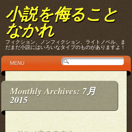
小説を侮ること
なかれ
フィクション、ノンフィクション、ライトノベル、ま
だまだ小説にはいろいなタイプのものがありますよ！
Main menu
Skip
MENU
to
content
Monthly Archives:
7月
2015