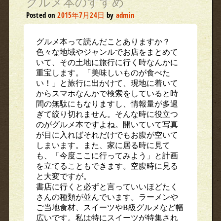
グルメ本のすすめ
Posted on
2015年7月24日
by
admin
グルメ本って読んだことありますか？
色々な地域やジャンルでお店をまとめて
いて、その土地に旅行に行く時なんかに
重宝します。「美味しいものが食べた
い！」と旅行に出かけて、現地に着いて
からスマホなんかで検索をしていると時
間の無駄にもなりますし、情報量が多過
ぎて絞り切れません。そんな時に役立つ
のがグルメ本ですよね。開いていて写真
が目に入ればそれだけでもお腹が空いて
しまいます。また、家に居る時に見て
も、「今度ここに行ってみよう」と計画
を立てることもできます。空腹時に見る
と大変ですが。
書店に行くと必ずと言っていいほどたく
さんの種類が並んでいます。ラーメンや
ご当地食材、スイーツやB級グルメなど幅
広いです。私は特にスイーツが特集され