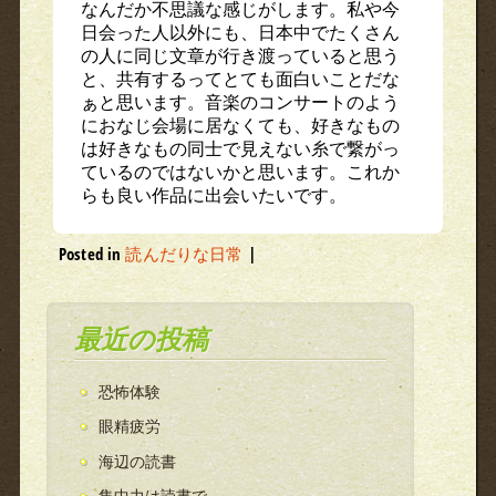
なんだか不思議な感じがします。私や今
日会った人以外にも、日本中でたくさん
の人に同じ文章が行き渡っていると思う
と、共有するってとても面白いことだな
ぁと思います。音楽のコンサートのよう
におなじ会場に居なくても、好きなもの
は好きなもの同士で見えない糸で繋がっ
ているのではないかと思います。これか
らも良い作品に出会いたいです。
Posted in
読んだりな日常
|
最近の投稿
恐怖体験
眼精疲労
海辺の読書