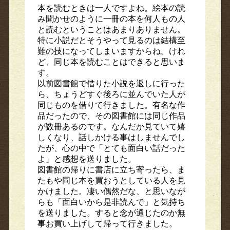
本を読むときは一人ですよね。絵本の読
み聞かせのように一冊の本を何人もの人
と読むということはあまりありません。
特に小説だとそうやって見るのは結構至
難の技になってしまいますからね。けれ
ど、同じ本を読むことはできると思いま
す。
以前図書館で借りた小説を返しに行った
ら、ちょうどすぐ後ろに並んでいた人が
同じものを借りて行きました。有名な作
品だったので、その図書館には同じ作品
が数冊あるのです。なんだか見ていて嬉
しくなり、話しかける事はしませんでし
たが、心の中で「とても面白い話だった
よ」と感想を送りました。
図書館の帰りに書店に立ち寄ったら、ま
たもや同じ本を買おうとしている人を見
かけました。凄い偶然だな、と思いなが
らも「面白いから是非読んで」と気持ち
を送りました。すると念が通じたのか無
事お買い上げして帰って行きました。