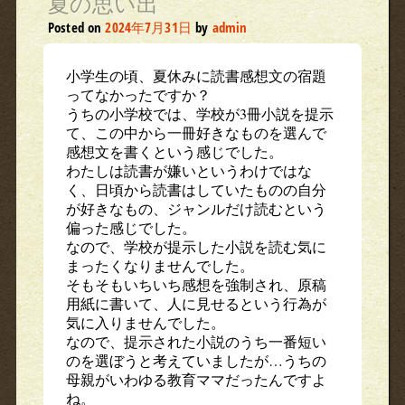
夏の思い出
Posted on
2024年7月31日
by
admin
小学生の頃、夏休みに読書感想文の宿題
ってなかったですか？
うちの小学校では、学校が3冊小説を提示
て、この中から一冊好きなものを選んで
感想文を書くという感じでした。
わたしは読書が嫌いというわけではな
く、日頃から読書はしていたものの自分
が好きなもの、ジャンルだけ読むという
偏った感じでした。
なので、学校が提示した小説を読む気に
まったくなりませんでした。
そもそもいちいち感想を強制され、原稿
用紙に書いて、人に見せるという行為が
気に入りませんでした。
なので、提示された小説のうち一番短い
のを選ぼうと考えていましたが…うちの
母親がいわゆる教育ママだったんですよ
ね。