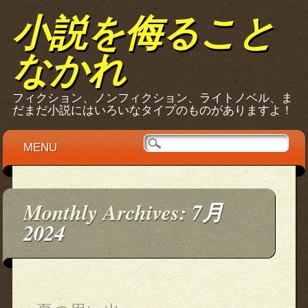
小説を侮ること
なかれ
フィクション、ノンフィクション、ライトノベル、ま
だまだ小説にはいろいなタイプのものがありますよ！
Main menu
Skip
MENU
to
content
Monthly Archives:
7月
2024