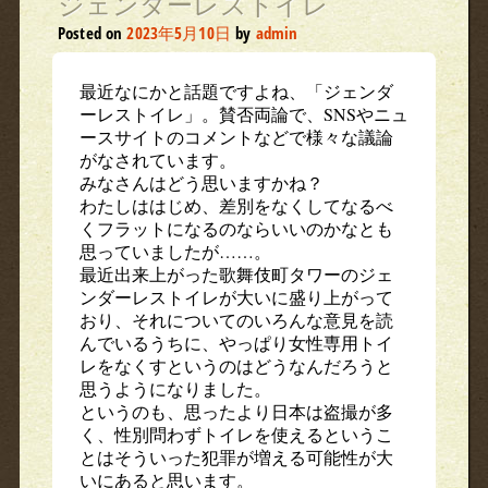
ジェンダーレストイレ
Posted on
2023年5月10日
by
admin
最近なにかと話題ですよね、「ジェンダ
ーレストイレ」。賛否両論で、SNSやニュ
ースサイトのコメントなどで様々な議論
がなされています。
みなさんはどう思いますかね？
わたしははじめ、差別をなくしてなるべ
くフラットになるのならいいのかなとも
思っていましたが……。
最近出来上がった歌舞伎町タワーのジェ
ンダーレストイレが大いに盛り上がって
おり、それについてのいろんな意見を読
んでいるうちに、やっぱり女性専用トイ
レをなくすというのはどうなんだろうと
思うようになりました。
というのも、思ったより日本は盗撮が多
く、性別問わずトイレを使えるというこ
とはそういった犯罪が増える可能性が大
いにあると思います。