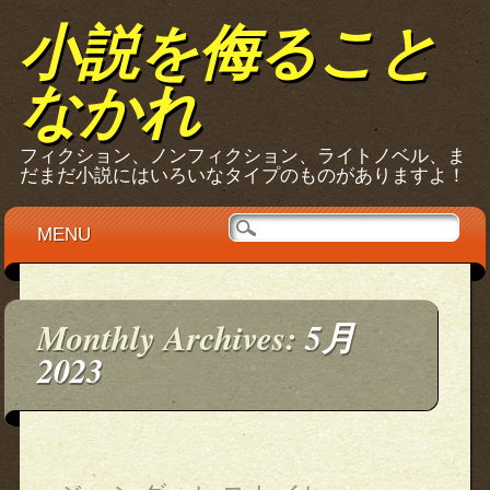
小説を侮ること
なかれ
フィクション、ノンフィクション、ライトノベル、ま
だまだ小説にはいろいなタイプのものがありますよ！
Main menu
Skip
MENU
to
content
Monthly Archives:
5月
2023