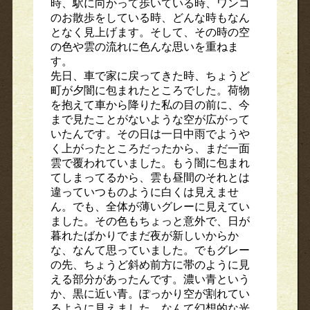
時、駅に向かって歩いている時、ワンコ
のお散歩をしている時、どんな時もなん
となく見上げます。そして、その時の空
の色や雲の流れに色んな思いを重ねま
す。
先日、車で家に戻ってきた時、ちょうど
町が夕闇に包まれたところでした。荷物
を抱えて車から降りた私の目の前に、今
まで見たことがないような空が広がって
いたんです。その日は一日中雨でようや
く上がったところだったから、まだ一面
雲で覆われていました。もう闇に包まれ
てしまってるから、雲も昼間のそれとは
違っていつものように白くは見えませ
ん。でも、全体が薄いグレーに見えてい
ました。その色もちょっと意外で、日が
暮れたばかりでまだ夜が新しいからか
な、なんて思っていました。でもグレー
の先、ちょうど斜め前方に帯のように見
える部分があったんです。濃い青という
か、黒に近い青。ぽっかり空が割れてい
るように見えました。なんて幻想的な光