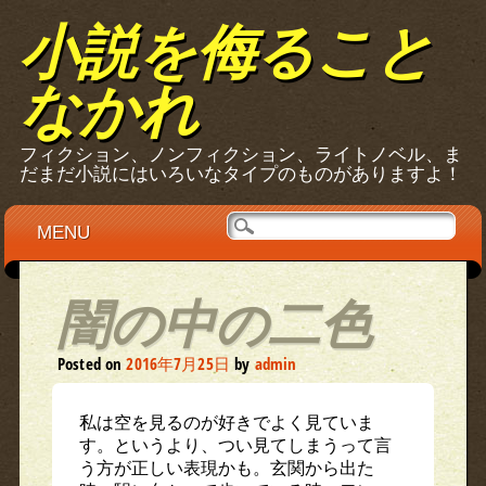
小説を侮ること
なかれ
フィクション、ノンフィクション、ライトノベル、ま
だまだ小説にはいろいなタイプのものがありますよ！
Main menu
Skip
MENU
to
content
闇の中の二色
Posted on
2016年7月25日
by
admin
私は空を見るのが好きでよく見ていま
す。というより、つい見てしまうって言
う方が正しい表現かも。玄関から出た