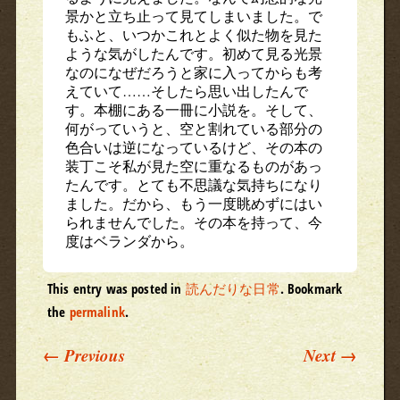
景かと立ち止って見てしまいました。で
もふと、いつかこれとよく似た物を見た
ような気がしたんです。初めて見る光景
なのになぜだろうと家に入ってからも考
えていて……そしたら思い出したんで
す。本棚にある一冊に小説を。そして、
何がっていうと、空と割れている部分の
色合いは逆になっているけど、その本の
装丁こそ私が見た空に重なるものがあっ
たんです。とても不思議な気持ちになり
ました。だから、もう一度眺めずにはい
られませんでした。その本を持って、今
度はベランダから。
This entry was posted in
読んだりな日常
. Bookmark
the
permalink
.
Post navigation
←
Previous
Next
→