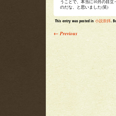
うことで、本当に10月の目
のだな、と思いました(笑)
This entry was posted in
小説崇拝
. 
Post navigation
←
Previous