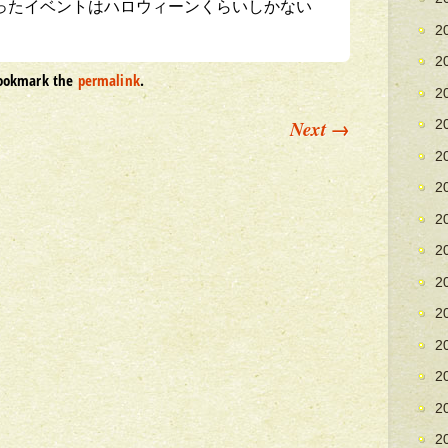
立ったイベントはハロウィーンくらいしかない
2
2
Bookmark the
permalink
.
2
Next
→
2
2
2
2
2
2
2
2
2
2
2