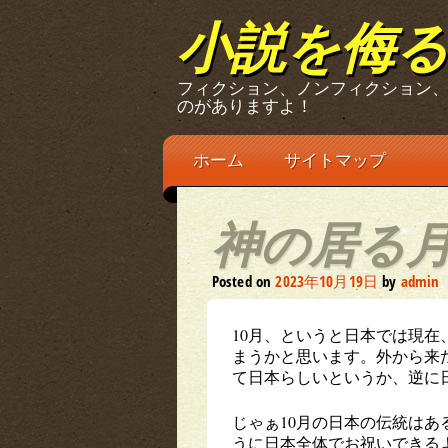
小説を侮
フィクション、ノンフィクション
のがありますよ！
Main menu
Skip
ホーム
サイトマップ
to
content
神の居る
Posted on
2023年10月19日
by
admin
10月、というと日本では現
まうかと思います。外から来
て日本らしいというか、逆に日
じゃぁ10月の日本の伝統は
うに日本全体でお祝いできる