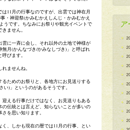
では11月の行事なのですが、出雲では神在月
神事・神迎祭(かみむかえしんじ・かみむかえ
ア
るようです。ちなみにお祭りや観光イベントで
できません。
2
が出雲に一斉に会し、それ以外の土地で神様が
2
無月(かんなづき/かみなしづき)」と呼ばれ
と呼びます。
2
2
しれませんね。
2
するためのお祭りと、各地方にお見送りする
2
さい)」というのがあるそうです。
2
、迎える行事だけではなく、お見送りもある
2
本の伝統とは言えど、知らないことが多いの
2
事さを思い知ります。
2
なく、しかも現在の暦では11月の行事、とい
2