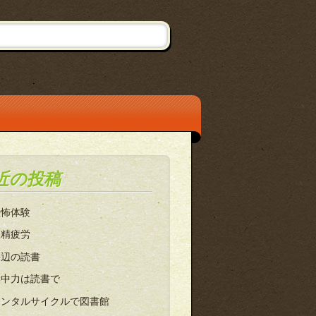
近の投稿
恐怖体験
眼精疲労
海辺の読書
集中力は読書で
レンタルサイクルで図書館