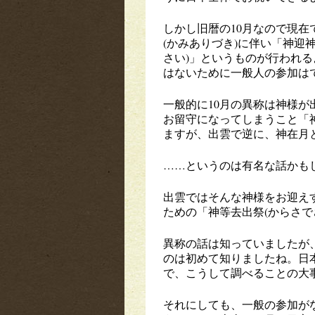
しかし旧暦の10月なので現在
(かみありづき)に伴い「神迎
さい)」というものが行われ
はないために一般人の参加は
一般的に10月の異称は神様
お留守になってしまうこと「神
ますが、出雲で逆に、神在月
……というのは有名な話かも
出雲ではそんな神様をお迎え
ための「神等去出祭(からさで
異称の話は知っていましたが
のは初めて知りましたね。日
で、こうして調べることの大
それにしても、一般の参加が