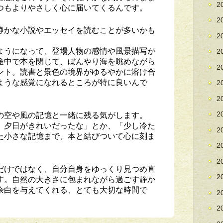
2
つもよりやさしく心に届いてくるんです。
2
静かな小説やエッセイを読むことが多いかも
2
ようになって、登場人物の感情や風景描写が
2
途中で本を閉じて、ぼんやり海を眺めながら
2
ント。読書と景色の境界がゆるやかに溶け合
ような感覚になれるところが特に良いんで
2
2
の空や風の記憶と一緒に残る気がします。
2
、夕日がきれいだったな」とか、「少し冷た
2
た小さな記憶まで、本と結びついて心に刻ま
2
2
だけではなく、自分自身をゆっくり見つめ直
2
す。自然の大きさに包まれながら過ごす静か
余白を与えてくれる、とても大切な時間で
2
2