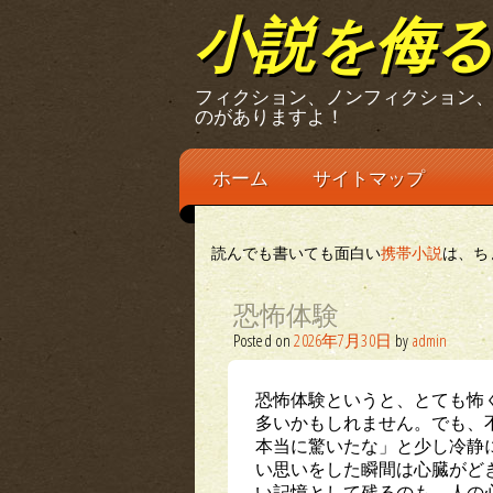
小説を侮
フィクション、ノンフィクション
のがありますよ！
Main menu
Skip
ホーム
サイトマップ
to
content
読んでも書いても面白い
携帯小説
は、ち
恐怖体験
Posted on
2026年7月30日
by
admin
恐怖体験というと、とても怖
多いかもしれません。でも、
本当に驚いたな」と少し冷静
い思いをした瞬間は心臓がど
い記憶として残るのも、人の