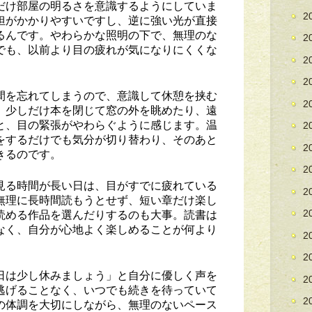
だけ部屋の明るさを意識するようにしていま
2
担がかかりやすいですし、逆に強い光が直接
るんです。やわらかな照明の下で、無理のな
2
でも、以前より目の疲れが気になりにくくな
2
2
間を忘れてしまうので、意識して休憩を挟む
2
。少しだけ本を閉じて窓の外を眺めたり、遠
と、目の緊張がやわらぐように感じます。温
2
をするだけでも気分が切り替わり、そのあと
2
きるのです。
2
見る時間が長い日は、目がすでに疲れている
2
無理に長時間読もうとせず、短い章だけ楽し
読める作品を選んだりするのも大事。読書は
2
なく、自分が心地よく楽しめることが何より
2
2
日は少し休みましょう」と自分に優しく声を
2
逃げることなく、いつでも続きを待っていて
2
の体調を大切にしながら、無理のないペース