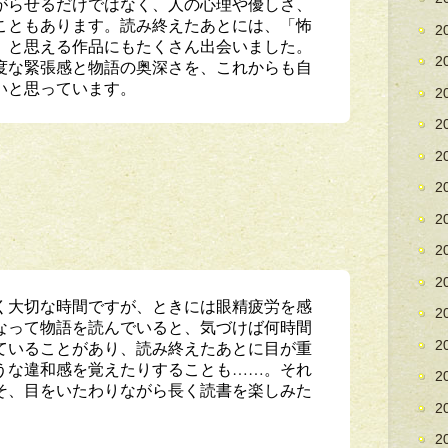
がらせるだけではなく、人の心理や優しさ、
こともあります。読み終えたあとには、「怖
2
」と思える作品にもたくさん出会いました。
2
度な緊張感と物語の奥深さを、これからも自
いと思っています。
2
2
2
2
2
2
2
く大切な時間ですが、ときには眼精疲労を感
2
なって物語を読んでいると、気づけば何時間
2
ていることがあり、読み終えたあとに目が重
うな違和感を覚えたりすることも……。それ
2
そ、目をいたわりながら長く読書を楽しみた
2
2