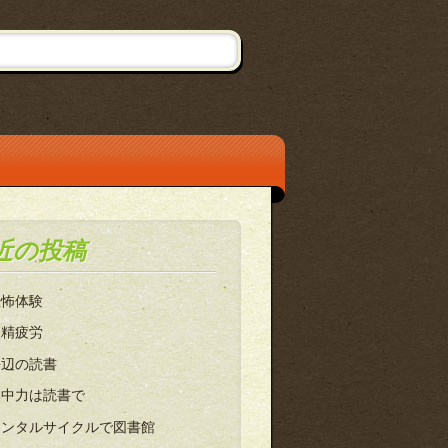
近の投稿
恐怖体験
眼精疲労
海辺の読書
集中力は読書で
レンタルサイクルで図書館