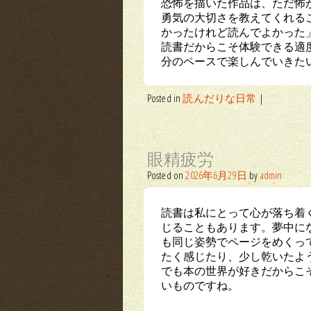
恐怖を描いた作品は、ただ怖
勇気の大切さを教えてくれる
かったけれど読んでよかった
読書だからこそ体験できる適
分のペースで楽しんでいきた
Posted in
読んだりな日常
|
眼精疲労
Posted on
2026年6月29日
by
admin
読書は私にとって心が落ち着
じることもあります。夢中に
も同じ姿勢でページをめくっ
たく感じたり、少し乾いたよ
でも本の世界が好きだからこ
いものですね。