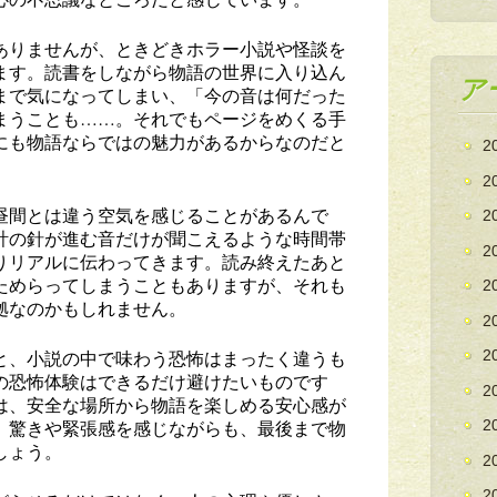
ありませんが、ときどきホラー小説や怪談を
ます。読書をしながら物語の世界に入り込ん
ア
まで気になってしまい、「今の音は何だった
まうことも……。それでもページをめくる手
にも物語ならではの魅力があるからなのだと
2
2
昼間とは違う空気を感じることがあるんで
2
計の針が進む音だけが聞こえるような時間帯
2
りリアルに伝わってきます。読み終えたあと
ためらってしまうこともありますが、それも
2
拠なのかもしれません。
2
と、小説の中で味わう恐怖はまったく違うも
2
の恐怖体験はできるだけ避けたいものです
2
は、安全な場所から物語を楽しめる安心感が
、驚きや緊張感を感じながらも、最後まで物
2
しょう。
2
2