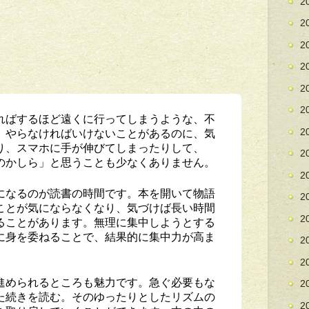
2
2
2
2
2
2
ればするほど遠くに行ってしまうような、不
。やらなければいけないことがあるのに、気
2
り、スマホに手が伸びてしまったりして、
2
のかしら」と思うことも少なくありません。
2
になるのが読書の時間です。本を開いて物語
2
ことが気にならなくなり、気づけば長い時間
2
ることがあります。無理に集中しようとする
に身を委ねることで、結果的に集中力が高ま
2
2
進められるところも魅力です。急ぐ必要もな
2
た続きを読む。そのゆったりとしたリズムの
2