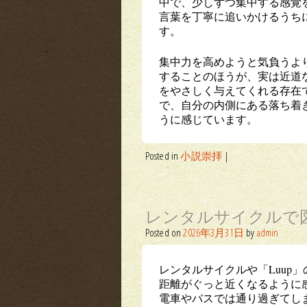
中で、少しずつ集中する感覚
言葉を丁寧に追いかけるうち
す。
集中力を高めようと気負うよ
することのほうが、実は近道
をやさしく与えてくれる存在
で、自分の内側にある落ち着
うに感じています。
Posted in
小説崇拝
|
レンタルサイクルで
Posted on
2026年3月31日
by
admin
レンタルサイクルや「Luup
距離がぐっと近くなるように
電車やバスでは通り過ぎてし