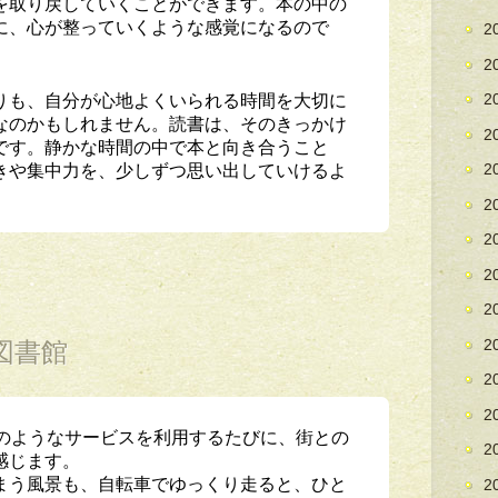
を取り戻していくことができます。本の中の
に、心が整っていくような感覚になるので
2
2
りも、自分が心地よくいられる時間を大切に
2
なのかもしれません。読書は、そのきっかけ
2
です。静かな時間の中で本と向き合うこと
きや集中力を、少しずつ思い出していけるよ
2
2
2
2
2
図書館
2
2
2
」のようなサービスを利用するたびに、街との
2
感じます。
まう風景も、自転車でゆっくり走ると、ひと
2