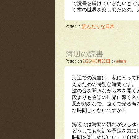
で読書を続けていきたいとで
く本の世界を楽しむための、
Posted in
読んだりな日常
|
海辺の読書
Posted on
2026年5月28日
by
admin
海辺での読書は、私にとって
えるための特別な時間です。
波の音を聞きながら本を開く
段よりも物語の世界に深く入
風が頬をなで、遠くで光る海
な時間じゃないですか？
海辺では時間の流れが少しゆ
どうしても時計や予定を気に
時間を楽しめばいい」と自然