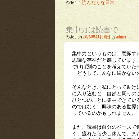
Posted in
読んだりな日常
|
集中力は読書で
Posted on
2026年4月30日
by
admin
集中力というものは、意識す
思議な存在だと感じています
づけば別のことを考えていた
「どうしてこんなに続かない
そんなとき、私にとって助け
に入り込むと、自然と周りの
ひとつのことに集中できてい
のではなく、興味のある世界
っているのかもしれません。
また、読書は自分のペースで
く、疲れたら少し休んで、ま