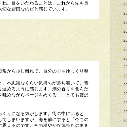
すね。目をいたわることは、これから先も長
2
大切な習慣なのだと感じています。
2
2
2
2
2
2
2
日常から少し離れて、自分の心をゆっくり整
2
と、不思議なくらい気持ちが落ち着いて、普
2
り込めるように感じます。潮の香りを含んだ
を眺めながらページをめくる……とても贅沢
2
2
2
っくりになる気がします。街の中にいると、
してしまいますが、海を前にすると「今この
2
に思えるのです。その穏やかな気持ちのまま